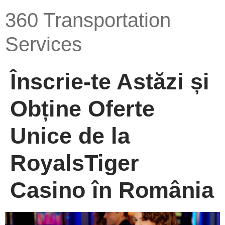
360 Transportation
Services
Înscrie-te Astăzi și
Obține Oferte
Unice de la
RoyalsTiger
Casino în România