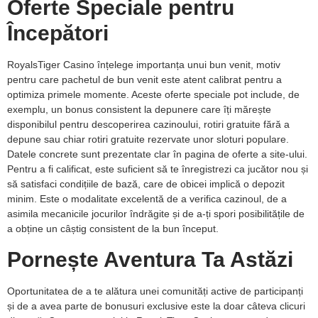
Oferte Speciale pentru
Începători
RoyalsTiger Casino înțelege importanța unui bun venit, motiv
pentru care pachetul de bun venit este atent calibrat pentru a
optimiza primele momente. Aceste oferte speciale pot include, de
exemplu, un bonus consistent la depunere care îți mărește
disponibilul pentru descoperirea cazinoului, rotiri gratuite fără a
depune sau chiar rotiri gratuite rezervate unor sloturi populare.
Datele concrete sunt prezentate clar în pagina de oferte a site-ului.
Pentru a fi calificat, este suficient să te înregistrezi ca jucător nou și
să satisfaci condițiile de bază, care de obicei implică o depozit
minim. Este o modalitate excelentă de a verifica cazinoul, de a
asimila mecanicile jocurilor îndrăgite și de a-ți spori posibilitățile de
a obține un câștig consistent de la bun început.
Pornește Aventura Ta Astăzi
Oportunitatea de a te alătura unei comunități active de participanți
și de a avea parte de bonusuri exclusive este la doar câteva clicuri