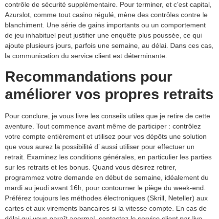
contrôle de sécurité supplémentaire. Pour terminer, et c’est capital,
Azurslot, comme tout casino régulé, mène des contrôles contre le
blanchiment. Une série de gains importants ou un comportement
de jeu inhabituel peut justifier une enquête plus poussée, ce qui
ajoute plusieurs jours, parfois une semaine, au délai. Dans ces cas,
la communication du service client est déterminante.
Recommandations pour
améliorer vos propres retraits
Pour conclure, je vous livre les conseils utiles que je retire de cette
aventure. Tout commence avant même de participer : contrôlez
votre compte entièrement et utilisez pour vos dépôts une solution
que vous aurez la possibilité d’ aussi utiliser pour effectuer un
retrait. Examinez les conditions générales, en particulier les parties
sur les retraits et les bonus. Quand vous désirez retirer,
programmez votre demande en début de semaine, idéalement du
mardi au jeudi avant 16h, pour contourner le piège du week-end.
Préférez toujours les méthodes électroniques (Skrill, Neteller) aux
cartes et aux virements bancaires si la vitesse compte. En cas de
délai qui vous paraît anormal, contactez le service client par live