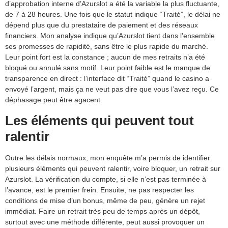
d’approbation interne d’Azurslot a été la variable la plus fluctuante,
de 7 à 28 heures. Une fois que le statut indique “Traité”, le délai ne
dépend plus que du prestataire de paiement et des réseaux
financiers. Mon analyse indique qu’Azurslot tient dans l’ensemble
ses promesses de rapidité, sans être le plus rapide du marché.
Leur point fort est la constance ; aucun de mes retraits n’a été
bloqué ou annulé sans motif. Leur point faible est le manque de
transparence en direct : l’interface dit “Traité” quand le casino a
envoyé l’argent, mais ça ne veut pas dire que vous l’avez reçu. Ce
déphasage peut être agacent.
Les éléments qui peuvent tout
ralentir
Outre les délais normaux, mon enquête m’a permis de identifier
plusieurs éléments qui peuvent ralentir, voire bloquer, un retrait sur
Azurslot. La vérification du compte, si elle n’est pas terminée à
l’avance, est le premier frein. Ensuite, ne pas respecter les
conditions de mise d’un bonus, même de peu, génère un rejet
immédiat. Faire un retrait très peu de temps après un dépôt,
surtout avec une méthode différente, peut aussi provoquer un