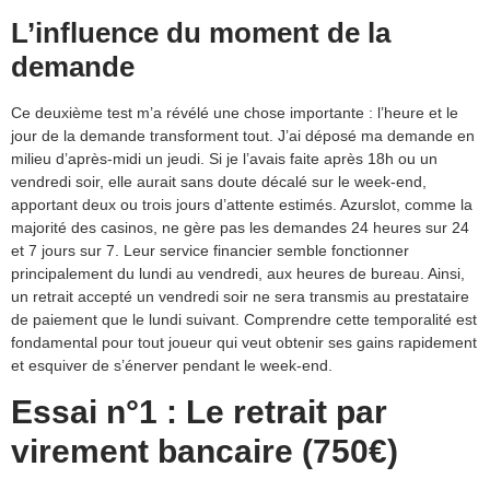
L’influence du moment de la
demande
Ce deuxième test m’a révélé une chose importante : l’heure et le
jour de la demande transforment tout. J’ai déposé ma demande en
milieu d’après-midi un jeudi. Si je l’avais faite après 18h ou un
vendredi soir, elle aurait sans doute décalé sur le week-end,
apportant deux ou trois jours d’attente estimés. Azurslot, comme la
majorité des casinos, ne gère pas les demandes 24 heures sur 24
et 7 jours sur 7. Leur service financier semble fonctionner
principalement du lundi au vendredi, aux heures de bureau. Ainsi,
un retrait accepté un vendredi soir ne sera transmis au prestataire
de paiement que le lundi suivant. Comprendre cette temporalité est
fondamental pour tout joueur qui veut obtenir ses gains rapidement
et esquiver de s’énerver pendant le week-end.
Essai n°1 : Le retrait par
virement bancaire (750€)