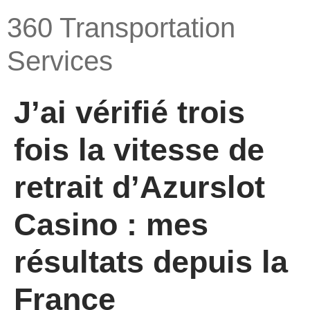
360 Transportation
Services
J’ai vérifié trois
fois la vitesse de
retrait d’Azurslot
Casino : mes
résultats depuis la
France