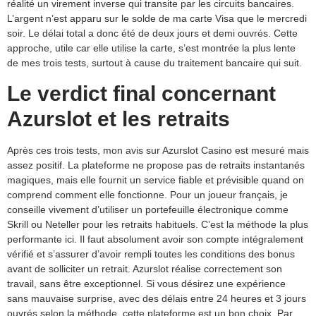
réalité un virement inverse qui transite par les circuits bancaires.
L’argent n’est apparu sur le solde de ma carte Visa que le mercredi
soir. Le délai total a donc été de deux jours et demi ouvrés. Cette
approche, utile car elle utilise la carte, s’est montrée la plus lente
de mes trois tests, surtout à cause du traitement bancaire qui suit.
Le verdict final concernant
Azurslot et les retraits
Après ces trois tests, mon avis sur Azurslot Casino est mesuré mais
assez positif. La plateforme ne propose pas de retraits instantanés
magiques, mais elle fournit un service fiable et prévisible quand on
comprend comment elle fonctionne. Pour un joueur français, je
conseille vivement d’utiliser un portefeuille électronique comme
Skrill ou Neteller pour les retraits habituels. C’est la méthode la plus
performante ici. Il faut absolument avoir son compte intégralement
vérifié et s’assurer d’avoir rempli toutes les conditions des bonus
avant de solliciter un retrait. Azurslot réalise correctement son
travail, sans être exceptionnel. Si vous désirez une expérience
sans mauvaise surprise, avec des délais entre 24 heures et 3 jours
ouvrés selon la méthode, cette plateforme est un bon choix. Par