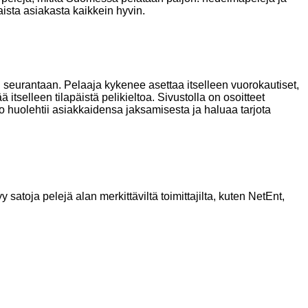
aista asiakasta kaikkein hyvin.
 seurantaan. Pelaaja kykenee asettaa itselleen vuorokautiset,
ä itselleen tilapäistä pelikieltoa. Sivustolla on osoitteet
no huolehtii asiakkaidensa jaksamisesta ja haluaa tarjota
atoja pelejä alan merkittäviltä toimittajilta, kuten NetEnt,