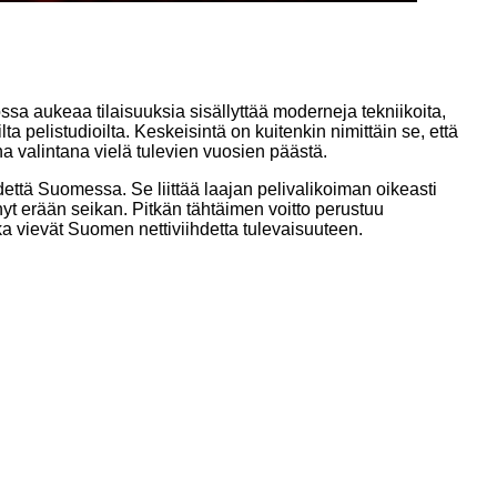
ssa aukeaa tilaisuuksia sisällyttää moderneja tekniikoita,
a pelistudioilta. Keskeisintä on kuitenkin nimittäin se, että
ena valintana vielä tulevien vuosien päästä.
ä Suomessa. Se liittää laajan pelivalikoiman oikeasti
nyt erään seikan. Pitkän tähtäimen voitto perustuu
otka vievät Suomen nettiviihdetta tulevaisuuteen.