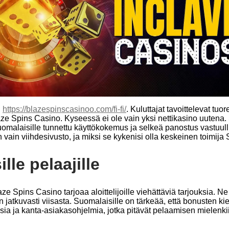
n
https://blazespinscasinoo.com/fi-fi/
. Kuluttajat tavoittelevat tuo
e Spins Casino. Kyseessä ei ole vain yksi nettikasino uutena. Se
 suomalaisille tunnettu käyttökokemus ja selkeä panostus vastu
in vain viihdesivusto, ja miksi se kykenisi olla keskeinen toimi
le pelaajille
 Spins Casino tarjoaa aloittelijoille viehättäviä tarjouksia. Ne
jatkuvasti viisasta. Suomalaisille on tärkeää, että bonusten kie
uksia ja kanta-asiakasohjelmia, jotka pitävät pelaamisen mielenki