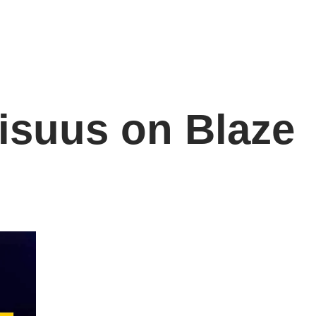
aisuus on Blaze