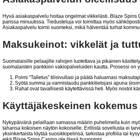
Hyvä asiakaspalvelu hoitaa ongelmat vikkelästi. Blaze Spins C
parissa minuutissa. Tiedusteluja voi toimittaa myös sähköpostit
Asiakaspalvelu toimii suomeksi, mikä hälventää turhat kommuni
Maksukeinot: vikkelät ja tut
Suomalaisille pelaajille rahojen luotettava ja pikainen käsitte
suomalaisten pankkien vakiopalveluiden kautta. Prosessi on y
Poimi “Talletus” tilisivullasi ja päätä haluamasi maksutap
Syötä summa ja varmistaudu pankkitietojasi apuna (esim
Rahat ovat tavallisesti käytettävissä heti. Myös nostot kä
Käyttäjäkeskeinen kokemus er
Nykypäivänä pelaillaan samassa määrin puhelimella kuin myös 
tahansa kokoisen näytön kokoiselle. Erillistä sovellusta ei tarv
yksinkertaista löytää suosikkipelinsä, tarkistaa profiilia tai
eikä Blaze Spins Casino ole tässä huonompi.