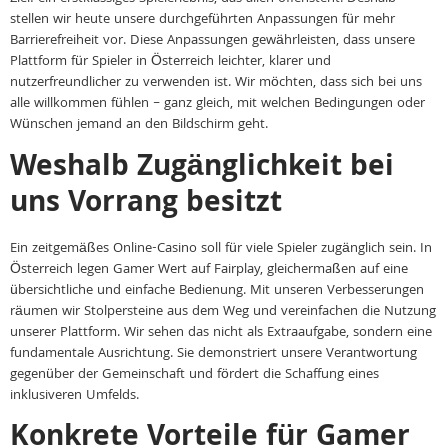
stellen wir heute unsere durchgeführten Anpassungen für mehr
Barrierefreiheit vor. Diese Anpassungen gewährleisten, dass unsere
Plattform für Spieler in Österreich leichter, klarer und
nutzerfreundlicher zu verwenden ist. Wir möchten, dass sich bei uns
alle willkommen fühlen – ganz gleich, mit welchen Bedingungen oder
Wünschen jemand an den Bildschirm geht.
Weshalb Zugänglichkeit bei
uns Vorrang besitzt
Ein zeitgemäßes Online-Casino soll für viele Spieler zugänglich sein. In
Österreich legen Gamer Wert auf Fairplay, gleichermaßen auf eine
übersichtliche und einfache Bedienung. Mit unseren Verbesserungen
räumen wir Stolpersteine aus dem Weg und vereinfachen die Nutzung
unserer Plattform. Wir sehen das nicht als Extraaufgabe, sondern eine
fundamentale Ausrichtung. Sie demonstriert unsere Verantwortung
gegenüber der Gemeinschaft und fördert die Schaffung eines
inklusiveren Umfelds.
Konkrete Vorteile für Gamer