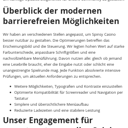
Überblick der modernen
barrierefreien Möglichkeiten
Wir haben an verschiedenen Stellen angepasst, um Spinsy Casino
besser nutzbar zu gestalten. Die Optimierungen betreffen das
Erscheinungsbild und die Steuerung. Wir legten hohen Wert auf starke
Farbunterschiede, anpassbare Schriftgrößen und eine
nachvollziehbare Menüführung. Davon nutzen alle: gleich ob jemand
eine Lesebrille braucht, eher die Eingabe nutzt oder schlicht eine
unangestrengte Spielrunde mag. Jede Funktion absolvierte intensive
Prüfungen, um aktuellen Anforderungen zu entsprechen.
Weitere Möglichkeiten, Typografien und Kontraste einzustellen
Optimierte Kompatibilität für Screenreader und Navigation per
Tastatur
Simplere und übersichtlichere Menüaufbau
Reduzierte Ladezeiten und eine stabilere Leistung
Unser Engagement für