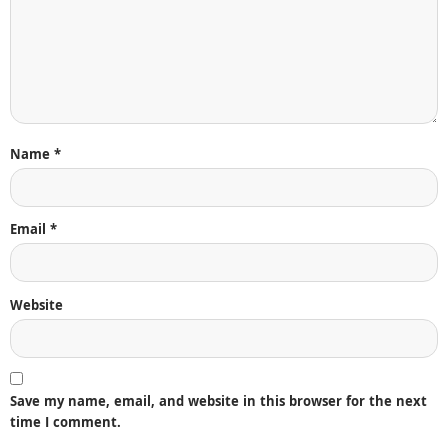
Name
*
Email
*
Website
Save my name, email, and website in this browser for the next
time I comment.