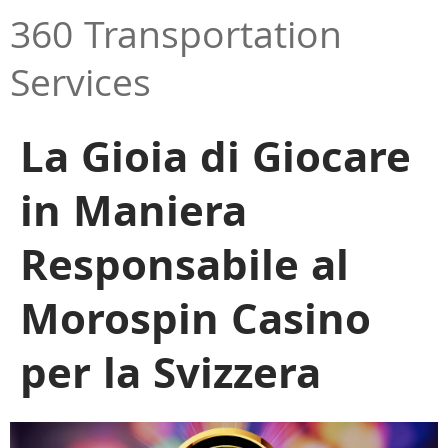
360 Transportation
Services
La Gioia di Giocare
in Maniera
Responsabile al
Morospin Casino
per la Svizzera