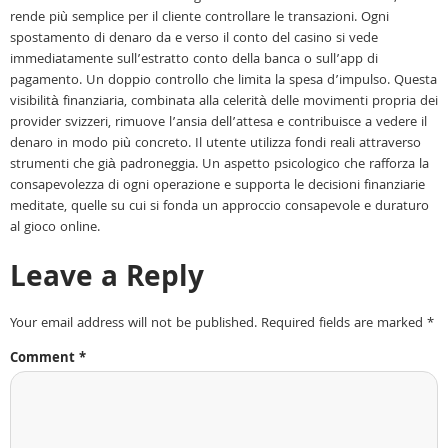
rende più semplice per il cliente controllare le transazioni. Ogni
spostamento di denaro da e verso il conto del casino si vede
immediatamente sull’estratto conto della banca o sull’app di
pagamento. Un doppio controllo che limita la spesa d’impulso. Questa
visibilità finanziaria, combinata alla celerità delle movimenti propria dei
provider svizzeri, rimuove l’ansia dell’attesa e contribuisce a vedere il
denaro in modo più concreto. Il utente utilizza fondi reali attraverso
strumenti che già padroneggia. Un aspetto psicologico che rafforza la
consapevolezza di ogni operazione e supporta le decisioni finanziarie
meditate, quelle su cui si fonda un approccio consapevole e duraturo
al gioco online.
Leave a Reply
Your email address will not be published.
Required fields are marked
*
Comment
*