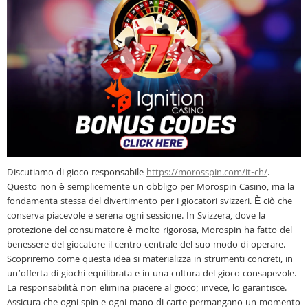
Discutiamo di gioco responsabile
https://morosspin.com/it-ch/
.
Questo non è semplicemente un obbligo per Morospin Casino, ma la
fondamenta stessa del divertimento per i giocatori svizzeri. È ciò che
conserva piacevole e serena ogni sessione. In Svizzera, dove la
protezione del consumatore è molto rigorosa, Morospin ha fatto del
benessere del giocatore il centro centrale del suo modo di operare.
Scopriremo come questa idea si materializza in strumenti concreti, in
un’offerta di giochi equilibrata e in una cultura del gioco consapevole.
La responsabilità non elimina piacere al gioco; invece, lo garantisce.
Assicura che ogni spin e ogni mano di carte permangano un momento