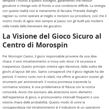
semplice l’ricorso a questo sostegno, garantendo che nessun
giocatore si ritenga solo di fronte a una condizione difficile. La sinergia
con queste realtà non è meramente di facciata. Prevede dialoghi
regolari su come operare al meglio e revisioni sui procedure, così che il
nostro modo di agire resti sempre al passo con gli livelli più moderni
nella tutela della benessere dei giocatori.
La Visione del Gioco Sicuro al
Centro di Morospin
Per Morospin Casino, il gioco responsabile proviene da una idea
chiara: il vero intrattenimento si trova solo dove c’è sicurezza e
trasparenza. Questo principio orienta ogni decisione, dalla scelta dei
giochi al layout del sito. Siamo consapevoli che il gioco digitale ha dei
pericoli. Il nostro ruolo non è celarli, ma offrire ai giocatori svizzeri gli
strumenti per amministrarli. Il nostra promessa trascende la
normativa svizzera; è una problematica di fiducia con la nostra
comunità. Avvisi che esortano alla attenzione sono elemento
dell’esperienza di gioco, e promuoviamo intervalli frequenti e una
visione chiara delle probabilità. Questo modo di unire la
consapevolezza nel intrattenimento è il indicatore di un operatore