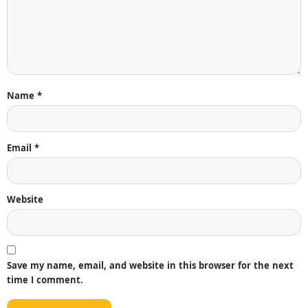
Name
*
Email
*
Website
Save my name, email, and website in this browser for the next
time I comment.