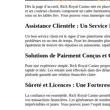
Dès la page d’accueil, Rich Royal Casino met en place 
et ses couleurs choisies composent un cadre harmonieux,
sous ou les tables live. Vous pouvez vous immerger sur
Assistance Clientèle : Un Service
Un bon service client est le signe d’une plateforme sér
problèmes en un rien de temps. Pour les demandes plus 
également de trouver des réponses en autonomie, rapi
Solutions de Paiement Conçus et 
Pour une expérience simple, Rich Royal Casino propose
rapide et sûre. Les retraits sont effectués dans des délai
plafonds garantit une relation financière claire.
Sûreté et Licences : Une Forteres
La confiance est essentielle. Rich Royal Casino possèd
vos transactions financières. Les générateurs de nombre
imprévisibles et justes. Vous pouvez jouer l’esprit tranq