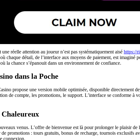
et une réelle attention au joueur n’est pas systématiquement aisé
https://
rs où chaque détail, de l’interface aux moyens de paiement, est imaginé p
u où la chance s’épanouit dans un environnement de confiance.
sino dans la Poche
Casino propose une version mobile optimisée, disponible directement depu
stion de compte, les promotions, le support. L’interface se conforme à v
l Chaleureux
veaux venus. L’offre de bienvenue est là pour prolonger le plaisir de la
 de promotions : tours gratuits, bonus de recharge, tournois exclusifs a
ue connexion.