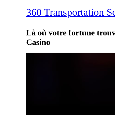
Skip
to
360 Transportation S
content
Là où votre fortune trouv
Casino