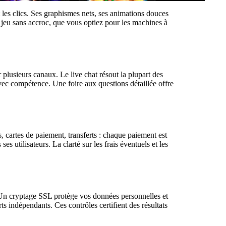
les clics. Ses graphismes nets, ses animations douces
e jeu sans accroc, que vous optiez pour les machines à
 plusieurs canaux. Le live chat résout la plupart des
ec compétence. Une foire aux questions détaillée offre
cartes de paiement, transferts : chaque paiement est
es utilisateurs. La clarté sur les frais éventuels et les
. Un cryptage SSL protège vos données personnelles et
s indépendants. Ces contrôles certifient des résultats