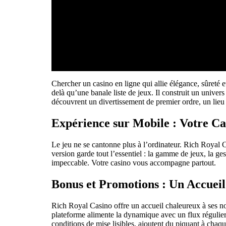
Chercher un casino en ligne qui allie élégance, sûreté 
delà qu’une banale liste de jeux. Il construit un unive
découvrent un divertissement de premier ordre, un lie
Expérience sur Mobile : Votre Ca
Le jeu ne se cantonne plus à l’ordinateur. Rich Royal 
version garde tout l’essentiel : la gamme de jeux, la ge
impeccable. Votre casino vous accompagne partout.
Bonus et Promotions : Un Accuei
Rich Royal Casino offre un accueil chaleureux à ses nou
plateforme alimente la dynamique avec un flux régulier
conditions de mise lisibles, ajoutent du piquant à chaq