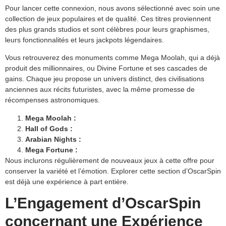
Pour lancer cette connexion, nous avons sélectionné avec soin une
collection de jeux populaires et de qualité. Ces titres proviennent
des plus grands studios et sont célèbres pour leurs graphismes,
leurs fonctionnalités et leurs jackpots légendaires.
Vous retrouverez des monuments comme Mega Moolah, qui a déjà
produit des millionnaires, ou Divine Fortune et ses cascades de
gains. Chaque jeu propose un univers distinct, des civilisations
anciennes aux récits futuristes, avec la même promesse de
récompenses astronomiques.
Mega Moolah :
Hall of Gods :
Arabian Nights :
Mega Fortune :
Nous inclurons régulièrement de nouveaux jeux à cette offre pour
conserver la variété et l’émotion. Explorer cette section d’OscarSpin
est déjà une expérience à part entière.
L’Engagement d’OscarSpin
concernant une Expérience