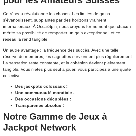
pour les Amateurs Suisses
Ce réseau révolutionne les choses. Les limites de gains
s’évanouissent, supplantés par des horizons vraiment
internationaux. À OscarSpin, nous croyons fermement que chacun
mérite sa possibilité de remporter un gain exceptionnel, et ce
réseau la rend tangible.
Un autre avantage : la fréquence des succès. Avec une telle
réserve de membres, les cagnottes surviennent plus régulièrement.
La sensation reste constante, et la cohésion devient pleinement
tangible. Vous n’êtes plus seul à jouer, vous participez à une quête
collective.
Des jackpots colossaux :
Une communauté mondiale :
Des occasions décuplées :
Transparence absolue :
Notre Gamme de Jeux à
Jackpot Network