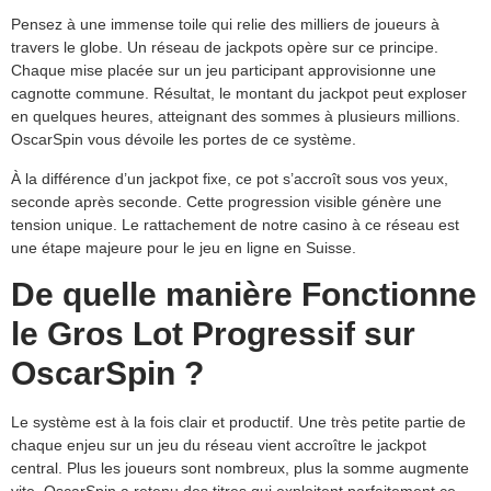
Pensez à une immense toile qui relie des milliers de joueurs à
travers le globe. Un réseau de jackpots opère sur ce principe.
Chaque mise placée sur un jeu participant approvisionne une
cagnotte commune. Résultat, le montant du jackpot peut exploser
en quelques heures, atteignant des sommes à plusieurs millions.
OscarSpin vous dévoile les portes de ce système.
À la différence d’un jackpot fixe, ce pot s’accroît sous vos yeux,
seconde après seconde. Cette progression visible génère une
tension unique. Le rattachement de notre casino à ce réseau est
une étape majeure pour le jeu en ligne en Suisse.
De quelle manière Fonctionne
le Gros Lot Progressif sur
OscarSpin ?
Le système est à la fois clair et productif. Une très petite partie de
chaque enjeu sur un jeu du réseau vient accroître le jackpot
central. Plus les joueurs sont nombreux, plus la somme augmente