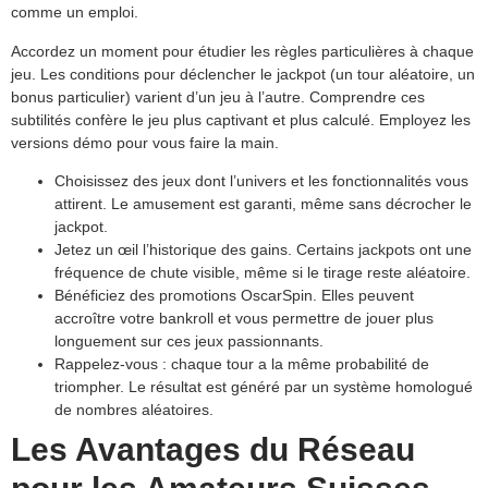
comme un emploi.
Accordez un moment pour étudier les règles particulières à chaque
jeu. Les conditions pour déclencher le jackpot (un tour aléatoire, un
bonus particulier) varient d’un jeu à l’autre. Comprendre ces
subtilités confère le jeu plus captivant et plus calculé. Employez les
versions démo pour vous faire la main.
Choisissez des jeux dont l’univers et les fonctionnalités vous
attirent. Le amusement est garanti, même sans décrocher le
jackpot.
Jetez un œil l’historique des gains. Certains jackpots ont une
fréquence de chute visible, même si le tirage reste aléatoire.
Bénéficiez des promotions OscarSpin. Elles peuvent
accroître votre bankroll et vous permettre de jouer plus
longuement sur ces jeux passionnants.
Rappelez-vous : chaque tour a la même probabilité de
triompher. Le résultat est généré par un système homologué
de nombres aléatoires.
Les Avantages du Réseau