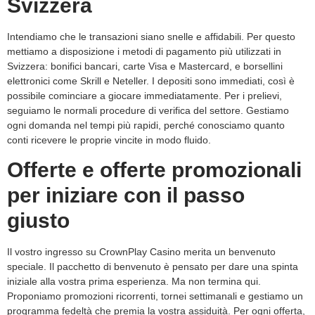
Svizzera
Intendiamo che le transazioni siano snelle e affidabili. Per questo
mettiamo a disposizione i metodi di pagamento più utilizzati in
Svizzera: bonifici bancari, carte Visa e Mastercard, e borsellini
elettronici come Skrill e Neteller. I depositi sono immediati, così è
possibile cominciare a giocare immediatamente. Per i prelievi,
seguiamo le normali procedure di verifica del settore. Gestiamo
ogni domanda nel tempi più rapidi, perché conosciamo quanto
conti ricevere le proprie vincite in modo fluido.
Offerte e offerte promozionali
per iniziare con il passo
giusto
Il vostro ingresso su CrownPlay Casino merita un benvenuto
speciale. Il pacchetto di benvenuto è pensato per dare una spinta
iniziale alla vostra prima esperienza. Ma non termina qui.
Proponiamo promozioni ricorrenti, tornei settimanali e gestiamo un
programma fedeltà che premia la vostra assiduità. Per ogni offerta,