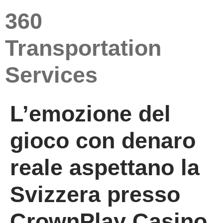
360
Transportation
Services
L’emozione del
gioco con denaro
reale aspettano la
Svizzera presso
CrownPlay Casino