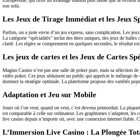
Européenne, qui offre un avantage maison plus faible que la version am
son sofa.
Les Jeux de Tirage Immédiat et les Jeux S
Parfois, on a juste envie d’un jeu express, sans complication. Les je
La catégorie “spécialités” inclut des titres uniques, des jeux de balles
clarté. Les règles se comprennent en quelques secondes, le résultat est
Les jeux de cartes et les Jeux de Cartes Spé
Magius Casino n’est pas une salle de poker pure, mais sa sélection d
vidéo poker. Ces jeux séduisent un public qui apprécie le mélange de 
dominer la stratégie optimale. La plateforme propose des variétés popu
Adaptation et Jeu sur Mobile
Jouer où l’on veut, quand on veut, c’est devenu primordial. La plupa
est comparable à celle sur ordinateur. Les graphismes s’adaptent, les co
live casino depuis n’importe où, avec une connexion internet fiable. C
L’Immersion Live Casino : La Plongée Tot