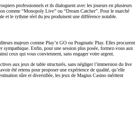
oupiers professionnels et ils dialoguent avec les joueurs en plusieurs
mission comme “Monopoly Live” ou “Dream Catcher”. Pour le marché
ale et le rythme réel du jeu produisent une différence notable.
 éditeurs majeurs comme Play’n GO ou Pragmatic Play. Elles procurent
pier sympathique. Enfin, pour une session plus posée, formez-vous aux
 ainsi ceux qui vous conviennent, sans engager votre argent.
tives aux jeux de table structurés, sans négliger l’immersion du live
 avoir été retenu pour proposer une expérience de qualité, qu’elle
estination sûre et diversifiée, les jeux de Magius Casino méritent