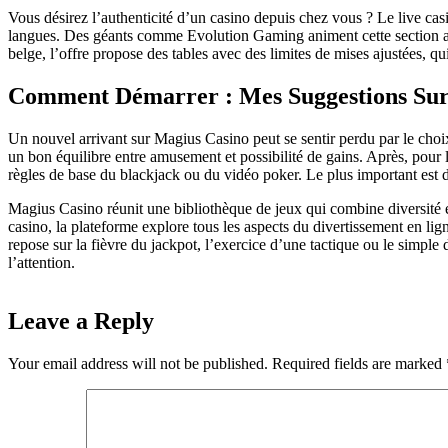
Vous désirez l’authenticité d’un casino depuis chez vous ? Le live casi
langues. Des géants comme Evolution Gaming animent cette section a
belge, l’offre propose des tables avec des limites de mises ajustées, q
Comment Démarrer : Mes Suggestions Su
Un nouvel arrivant sur Magius Casino peut se sentir perdu par le ch
un bon équilibre entre amusement et possibilité de gains. Après, pour 
règles de base du blackjack ou du vidéo poker. Le plus important est d
Magius Casino réunit une bibliothèque de jeux qui combine diversité et
casino, la plateforme explore tous les aspects du divertissement en lig
repose sur la fièvre du jackpot, l’exercice d’une tactique ou le simple
l’attention.
Leave a Reply
Your email address will not be published.
Required fields are marked