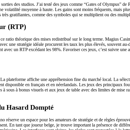
 sorties des studios. J’ai testé des jeux comme “Gates of Olympus” d
e volatilité moyenne à haute. Les gains sont moins fréquents, mais plus
s très gratifiantes, comme des symboles qui se multiplient ou des multipl
eur (RTP)
ce ratio théorique des mises redistribué sur le long terme. Magius Casi
r avec une stratégie idéale procurent les taux les plus élevés, souvent 
 avec un RTP excédant les 98%. Favoriser ces jeux, c’est suivre une ap
La plateforme affiche une appréhension fine du marché local. La sélecti
ent disponible en français et en néerlandais. Les jeux des principaux fou
à sous à bonus visuels et aux jeux de table avec des limites de mise rai
 du Hasard Dompté
o réserve un espace pour les amateurs de stratégie et de règles éprouvée
résent. En tant que joueur belge, je trouve important la présence de dif