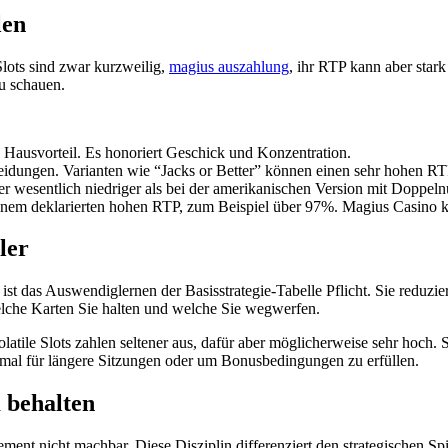
len
Slots sind zwar kurzweilig,
magius auszahlung
, ihr RTP kann aber stark
zu schauen.
en Hausvorteil. Es honoriert Geschick und Konzentration.
heidungen. Varianten wie “Jacks or Better” können einen sehr hohen R
ier wesentlich niedriger als bei der amerikanischen Version mit Doppelnu
einem deklarierten hohen RTP, zum Beispiel über 97%. Magius Casino k
ler
ist das Auswendiglernen der Basisstrategie-Tabelle Pflicht. Sie reduzie
welche Karten Sie halten und welche Sie wegwerfen.
olatile Slots zahlen seltener aus, dafür aber möglicherweise sehr hoch.
timal für längere Sitzungen oder um Bonusbedingungen zu erfüllen.
 behalten
ment nicht machbar. Diese Disziplin differenziert den strategischen Sp