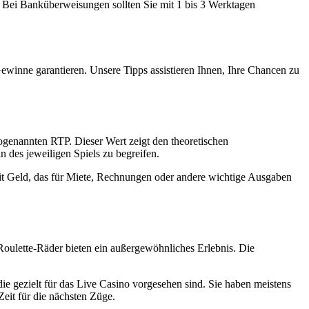
 Bei Banküberweisungen sollten Sie mit 1 bis 3 Werktagen
 Gewinne garantieren. Unsere Tipps assistieren Ihnen, Ihre Chancen zu
sogenannten RTP. Dieser Wert zeigt den theoretischen
n des jeweiligen Spiels zu begreifen.
e mit Geld, das für Miete, Rechnungen oder andere wichtige Ausgaben
Roulette-Räder bieten ein außergewöhnliches Erlebnis. Die
die gezielt für das Live Casino vorgesehen sind. Sie haben meistens
eit für die nächsten Züge.