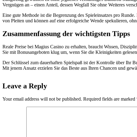
Vergnügen an – einen Anteil, dessen Wegfall Sie ohne Weiteres versc
Eine gute Methode ist die Begrenzung des Spieleinsatzes pro Runde. E
von Pleiten und können auf eine erfolgreiche Wende spekulieren, ohne 
Zusammenfassung der wichtigsten Tipps
Reale Preise bei Magius Casino zu erhalten, braucht Wissen, Disziplin
Sie mit Bonusangeboten klug um, wenn Sie die Kleinigkeiten gelesen
Der Schlüssel zum dauerhaften Spielspaß ist der Kontrolle über Ihr B
Mit jenem Ansatz erzielen Sie das Beste aus Ihren Chancen und gewähr
Leave a Reply
Your email address will not be published.
Required fields are marked