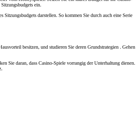
 Sitzungsbudgets ein.
res Sitzungsbudgets darstellen. So kommen Sie durch auch eine Serie
 Hausvorteil besitzen, und studieren Sie deren Grundstrategien . Gehen
nken Sie daran, dass Casino-Spiele vorrangig der Unterhaltung dienen.
z.