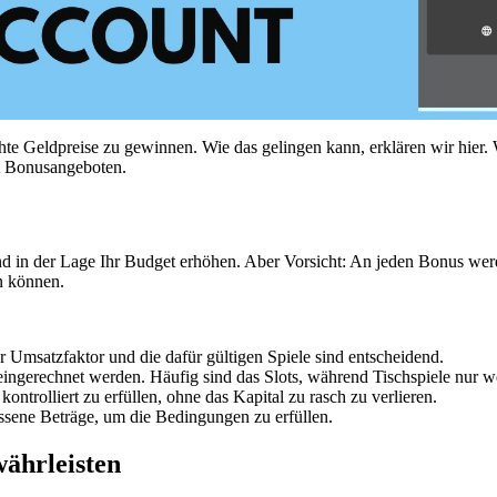
te Geldpreise zu gewinnen. Wie das gelingen kann, erklären wir hier. 
t Bonusangeboten.
in der Lage Ihr Budget erhöhen. Aber Vorsicht: An jeden Bonus werd
n können.
Umsatzfaktor und die dafür gültigen Spiele sind entscheidend.
ingerechnet werden. Häufig sind das Slots, während Tischspiele nur w
ontrolliert zu erfüllen, ohne das Kapital zu rasch zu verlieren.
sene Beträge, um die Bedingungen zu erfüllen.
ährleisten