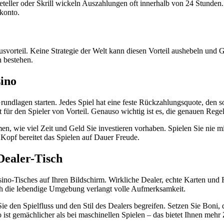
eller oder Skrill wickeln Auszahlungen oft innerhalb von 24 Stunden.
rkonto.
ausvorteil. Keine Strategie der Welt kann diesen Vorteil aushebeln und
h bestehen.
ino
rundlagen starten. Jedes Spiel hat eine feste Rückzahlungsquote, den 
für den Spieler von Vorteil. Genauso wichtig ist es, die genauen Regel
immen, wie viel Zeit und Geld Sie investieren vorhaben. Spielen Sie ni
 Kopf bereitet das Spielen auf Dauer Freude.
Dealer-Tisch
no-Tisches auf Ihren Bildschirm. Wirkliche Dealer, echte Karten und 
h die lebendige Umgebung verlangt volle Aufmerksamkeit.
ie den Spielfluss und den Stil des Dealers begreifen. Setzen Sie Boni, 
st gemächlicher als bei maschinellen Spielen – das bietet Ihnen mehr Z