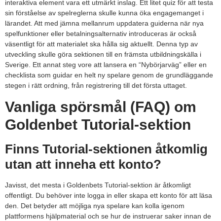
interaktiva element vara ett utmärkt inslag. Ett litet quiz för att testa
sin förståelse av spelreglerna skulle kunna öka engagemanget i
lärandet. Att med jämna mellanrum uppdatera guiderna när nya
spelfunktioner eller betalningsalternativ introduceras är också
väsentligt för att materialet ska hålla sig aktuellt. Denna typ av
utveckling skulle göra sektionen till en främsta utbildningskälla i
Sverige. Ett annat steg vore att lansera en “Nybörjarväg” eller en
checklista som guidar en helt ny spelare genom de grundläggande
stegen i rätt ordning, från registrering till det första uttaget.
Vanliga spörsmål (FAQ) om
Goldenbet Tutorial-sektion
Finns Tutorial-sektionen åtkomlig
utan att inneha ett konto?
Javisst, det mesta i Goldenbets Tutorial-sektion är åtkomligt
offentligt. Du behöver inte logga in eller skapa ett konto för att läsa
den. Det betyder att möjliga nya spelare kan kolla igenom
plattformens hjälpmaterial och se hur de instruerar saker innan de