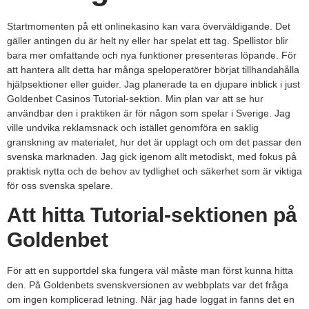
Startmomenten på ett onlinekasino kan vara överväldigande. Det
gäller antingen du är helt ny eller har spelat ett tag. Spellistor blir
bara mer omfattande och nya funktioner presenteras löpande. För
att hantera allt detta har många speloperatörer börjat tillhandahålla
hjälpsektioner eller guider. Jag planerade ta en djupare inblick i just
Goldenbet Casinos Tutorial-sektion. Min plan var att se hur
användbar den i praktiken är för någon som spelar i Sverige. Jag
ville undvika reklamsnack och istället genomföra en saklig
granskning av materialet, hur det är upplagt och om det passar den
svenska marknaden. Jag gick igenom allt metodiskt, med fokus på
praktisk nytta och de behov av tydlighet och säkerhet som är viktiga
för oss svenska spelare.
Att hitta Tutorial-sektionen på
Goldenbet
För att en supportdel ska fungera väl måste man först kunna hitta
den. På Goldenbets svenskversionen av webbplats var det fråga
om ingen komplicerad letning. När jag hade loggat in fanns det en