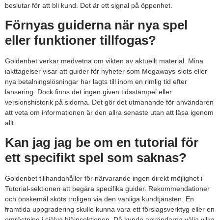
beslutar för att bli kund. Det är ett signal på öppenhet.
Förnyas guiderna när nya spel
eller funktioner tillfogas?
Goldenbet verkar medvetna om vikten av aktuellt material. Mina
iakttagelser visar att guider för nyheter som Megaways-slots eller
nya betalningslösningar har lagts till inom en rimlig tid efter
lansering. Dock finns det ingen given tidsstämpel eller
versionshistorik på sidorna. Det gör det utmanande för användaren
att veta om informationen är den allra senaste utan att läsa igenom
allt.
Kan jag jag be om en tutorial för
ett specifikt spel som saknas?
Goldenbet tillhandahåller för närvarande ingen direkt möjlighet i
Tutorial-sektionen att begära specifika guider. Rekommendationer
och önskemål sköts troligen via den vanliga kundtjänsten. En
framtida uppgradering skulle kunna vara ett förslagsverktyg eller en
omröstning i själva hjälpsektionen. Då kunde användarna välja vilka