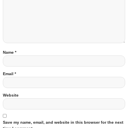
Name
*
Email
*
Website
Save my name, email, and website in this browser for the next