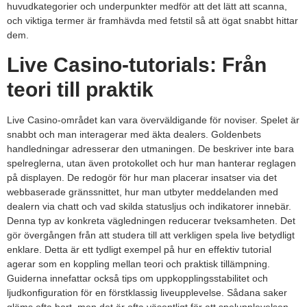
huvudkategorier och underpunkter medför att det lätt att scanna,
och viktiga termer är framhävda med fetstil så att ögat snabbt hittar
dem.
Live Casino-tutorials: Från
teori till praktik
Live Casino-området kan vara överväldigande för noviser. Spelet är
snabbt och man interagerar med äkta dealers. Goldenbets
handledningar adresserar den utmaningen. De beskriver inte bara
spelreglerna, utan även protokollet och hur man hanterar reglagen
på displayen. De redogör för hur man placerar insatser via det
webbaserade gränssnittet, hur man utbyter meddelanden med
dealern via chatt och vad skilda statusljus och indikatorer innebär.
Denna typ av konkreta vägledningen reducerar tveksamheten. Det
gör övergången från att studera till att verkligen spela live betydligt
enklare. Detta är ett tydligt exempel på hur en effektiv tutorial
agerar som en koppling mellan teori och praktisk tillämpning.
Guiderna innefattar också tips om uppkopplingsstabilitet och
ljudkonfiguration för en förstklassig liveupplevelse. Sådana saker
glöms ofta bort, men det är ofta väsentligt för att spelupplevelsen