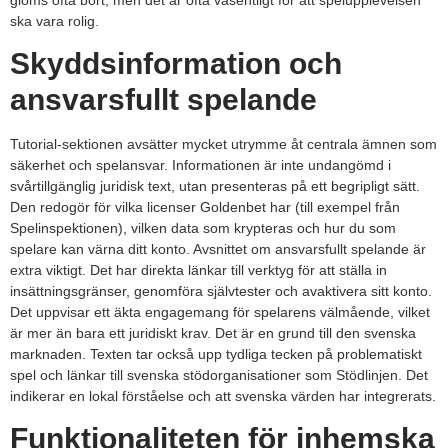
ska vara rolig.
Skyddsinformation och
ansvarsfullt spelande
Tutorial-sektionen avsätter mycket utrymme åt centrala ämnen som
säkerhet och spelansvar. Informationen är inte undangömd i
svårtillgänglig juridisk text, utan presenteras på ett begripligt sätt.
Den redogör för vilka licenser Goldenbet har (till exempel från
Spelinspektionen), vilken data som krypteras och hur du som
spelare kan värna ditt konto. Avsnittet om ansvarsfullt spelande är
extra viktigt. Det har direkta länkar till verktyg för att ställa in
insättningsgränser, genomföra självtester och avaktivera sitt konto.
Det uppvisar ett äkta engagemang för spelarens välmående, vilket
är mer än bara ett juridiskt krav. Det är en grund till den svenska
marknaden. Texten tar också upp tydliga tecken på problematiskt
spel och länkar till svenska stödorganisationer som Stödlinjen. Det
indikerar en lokal förståelse och att svenska värden har integrerats.
Funktionaliteten för inhemska