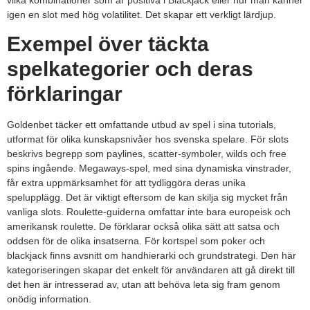
igen en slot med hög volatilitet. Det skapar ett verkligt lärdjup.
Exempel över täckta
spelkategorier och deras
förklaringar
Goldenbet täcker ett omfattande utbud av spel i sina tutorials,
utformat för olika kunskapsnivåer hos svenska spelare. För slots
beskrivs begrepp som paylines, scatter-symboler, wilds och free
spins ingående. Megaways-spel, med sina dynamiska vinstrader,
får extra uppmärksamhet för att tydliggöra deras unika
spelupplägg. Det är viktigt eftersom de kan skilja sig mycket från
vanliga slots. Roulette-guiderna omfattar inte bara europeisk och
amerikansk roulette. De förklarar också olika sätt att satsa och
oddsen för de olika insatserna. För kortspel som poker och
blackjack finns avsnitt om handhierarki och grundstrategi. Den här
kategoriseringen skapar det enkelt för användaren att gå direkt till
det hen är intresserad av, utan att behöva leta sig fram genom
onödig information.