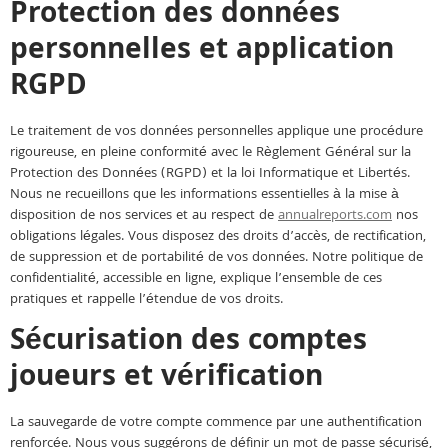
Protection des données
personnelles et application
RGPD
Le traitement de vos données personnelles applique une procédure
rigoureuse, en pleine conformité avec le Règlement Général sur la
Protection des Données (RGPD) et la loi Informatique et Libertés.
Nous ne recueillons que les informations essentielles à la mise à
disposition de nos services et au respect de
annualreports.com
nos
obligations légales. Vous disposez des droits d’accès, de rectification,
de suppression et de portabilité de vos données. Notre politique de
confidentialité, accessible en ligne, explique l’ensemble de ces
pratiques et rappelle l’étendue de vos droits.
Sécurisation des comptes
joueurs et vérification
La sauvegarde de votre compte commence par une authentification
renforcée. Nous vous suggérons de définir un mot de passe sécurisé,