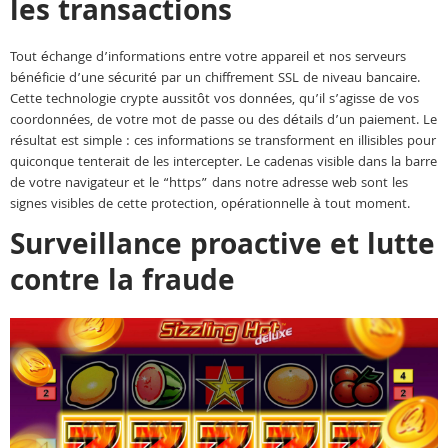
les transactions
Tout échange d’informations entre votre appareil et nos serveurs
bénéficie d’une sécurité par un chiffrement SSL de niveau bancaire.
Cette technologie crypte aussitôt vos données, qu’il s’agisse de vos
coordonnées, de votre mot de passe ou des détails d’un paiement. Le
résultat est simple : ces informations se transforment en illisibles pour
quiconque tenterait de les intercepter. Le cadenas visible dans la barre
de votre navigateur et le “https” dans notre adresse web sont les
signes visibles de cette protection, opérationnelle à tout moment.
Surveillance proactive et lutte
contre la fraude