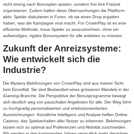
nicht streng nach Bonusplan spielen, sondern frei ihre Freizeit
organisieren. Zudem halten diese Überraschungen die Plattform
aktiv. Spieler diskutieren in Foren, ob sie einen Drop ergattert
haben, was die Kampagne viral macht. Für CrownPlay ist es eine
effiziente Methode, treue Spieler zu auszuzeichnen, ohne ein
aufwendiges, rigides Bonussystem für alle anbieten zu müssen.
Zukunft der Anreizsysteme:
Wie entwickelt sich die
Industrie?
Die Mystery-Belohnungen von CrownPlay sind aus meiner Sicht
kein Einzelfall. Sie sind Bestandteil eines grösseren Wandels in der
iGaming-Branche. Die Perspektive der Bonusprogramme bewegt
sich deutlich weg von pauschalen Angeboten für alle. Der Weg führt
zu hochgradig personalisierten und erlebnisorientierten
Auszeichnungen. Künstliche Intelligenz und Analyse helfen Online-
Casinos, das Spielverhalten aller Nutzer zu erkennen. Belohnungen
lassen sich so optimal auf Präferenzen und Aktivität zuschneiden.
Wir werden in den kommenden Jahren vermutlich mehr derartiger