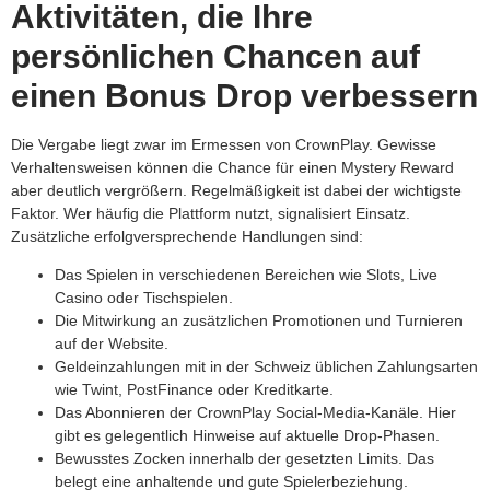
Aktivitäten, die Ihre
persönlichen Chancen auf
einen Bonus Drop verbessern
Die Vergabe liegt zwar im Ermessen von CrownPlay. Gewisse
Verhaltensweisen können die Chance für einen Mystery Reward
aber deutlich vergrößern. Regelmäßigkeit ist dabei der wichtigste
Faktor. Wer häufig die Plattform nutzt, signalisiert Einsatz.
Zusätzliche erfolgversprechende Handlungen sind:
Das Spielen in verschiedenen Bereichen wie Slots, Live
Casino oder Tischspielen.
Die Mitwirkung an zusätzlichen Promotionen und Turnieren
auf der Website.
Geldeinzahlungen mit in der Schweiz üblichen Zahlungsarten
wie Twint, PostFinance oder Kreditkarte.
Das Abonnieren der CrownPlay Social-Media-Kanäle. Hier
gibt es gelegentlich Hinweise auf aktuelle Drop-Phasen.
Bewusstes Zocken innerhalb der gesetzten Limits. Das
belegt eine anhaltende und gute Spielerbeziehung.