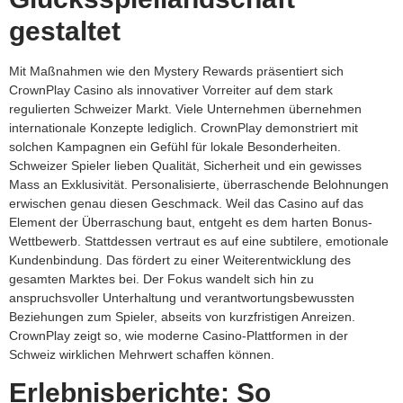
gestaltet
Mit Maßnahmen wie den Mystery Rewards präsentiert sich
CrownPlay Casino als innovativer Vorreiter auf dem stark
regulierten Schweizer Markt. Viele Unternehmen übernehmen
internationale Konzepte lediglich. CrownPlay demonstriert mit
solchen Kampagnen ein Gefühl für lokale Besonderheiten.
Schweizer Spieler lieben Qualität, Sicherheit und ein gewisses
Mass an Exklusivität. Personalisierte, überraschende Belohnungen
erwischen genau diesen Geschmack. Weil das Casino auf das
Element der Überraschung baut, entgeht es dem harten Bonus-
Wettbewerb. Stattdessen vertraut es auf eine subtilere, emotionale
Kundenbindung. Das fördert zu einer Weiterentwicklung des
gesamten Marktes bei. Der Fokus wandelt sich hin zu
anspruchsvoller Unterhaltung und verantwortungsbewussten
Beziehungen zum Spieler, abseits von kurzfristigen Anreizen.
CrownPlay zeigt so, wie moderne Casino-Plattformen in der
Schweiz wirklichen Mehrwert schaffen können.
Erlebnisberichte: So