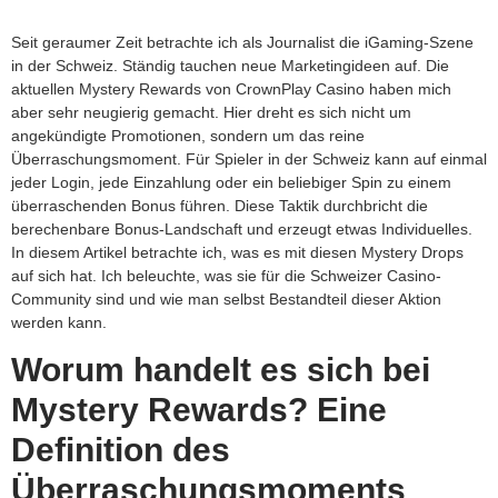
Seit geraumer Zeit betrachte ich als Journalist die iGaming-Szene
in der Schweiz. Ständig tauchen neue Marketingideen auf. Die
aktuellen Mystery Rewards von CrownPlay Casino haben mich
aber sehr neugierig gemacht. Hier dreht es sich nicht um
angekündigte Promotionen, sondern um das reine
Überraschungsmoment. Für Spieler in der Schweiz kann auf einmal
jeder Login, jede Einzahlung oder ein beliebiger Spin zu einem
überraschenden Bonus führen. Diese Taktik durchbricht die
berechenbare Bonus-Landschaft und erzeugt etwas Individuelles.
In diesem Artikel betrachte ich, was es mit diesen Mystery Drops
auf sich hat. Ich beleuchte, was sie für die Schweizer Casino-
Community sind und wie man selbst Bestandteil dieser Aktion
werden kann.
Worum handelt es sich bei
Mystery Rewards? Eine
Definition des
Überraschungsmoments