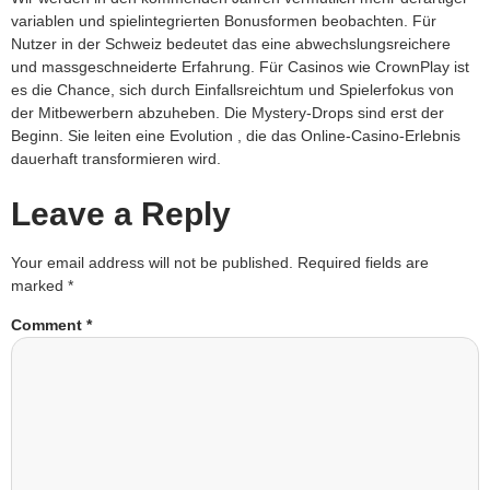
variablen und spielintegrierten Bonusformen beobachten. Für
Nutzer in der Schweiz bedeutet das eine abwechslungsreichere
und massgeschneiderte Erfahrung. Für Casinos wie CrownPlay ist
es die Chance, sich durch Einfallsreichtum und Spielerfokus von
der Mitbewerbern abzuheben. Die Mystery-Drops sind erst der
Beginn. Sie leiten eine Evolution , die das Online-Casino-Erlebnis
dauerhaft transformieren wird.
Leave a Reply
Your email address will not be published.
Required fields are
marked
*
Comment
*