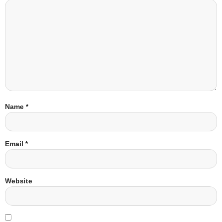
Name
*
Email
*
Website