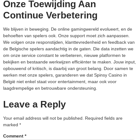
Onze Toewijding Aan
Continue Verbetering
We blijven in beweging. De online gamingwereld evolueert, en de
behoeften van spelers ook. Onze support moet zich aanpassen.
We volgen onze responstijden, klanttevredenheid en feedback van
de Belgische spelers aandachtig in de gaten. Die data inzetten we
om onze service constant te verbeteren, nieuwe platformen te
bekijken en bestaande werkwijzen efficiënter te maken. Jouw input,
opbouwend of kritisch, is daarbij van groot belang. Door samen te
werken met onze spelers, garanderen we dat Spinsy Casino in
België niet enkel staat voor entertainment, maar ook voor
laagdrempelige en betrouwbare ondersteuning.
Leave a Reply
Your email address will not be published.
Required fields are
marked
*
Comment
*