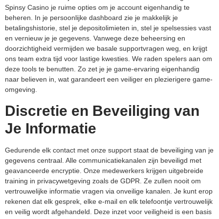
Spinsy Casino je ruime opties om je account eigenhandig te
beheren. In je persoonlijke dashboard zie je makkelijk je
betalingshistorie, stel je depositolimieten in, stel je spelsessies vast
en vernieuw je je gegevens. Vanwege deze beheersing en
doorzichtigheid vermijden we basale supportvragen weg, en krijgt
ons team extra tijd voor lastige kwesties. We raden spelers aan om
deze tools te benutten. Zo zet je je game-ervaring eigenhandig
naar believen in, wat garandeert een veiliger en plezierigere game-
omgeving.
Discretie en Beveiliging van
Je Informatie
Gedurende elk contact met onze support staat de beveiliging van je
gegevens centraal. Alle communicatiekanalen zijn beveiligd met
geavanceerde encryptie. Onze medewerkers krijgen uitgebreide
training in privacywetgeving zoals de GDPR. Ze zullen nooit om
vertrouwelijke informatie vragen via onveilige kanalen. Je kunt erop
rekenen dat elk gesprek, elke e-mail en elk telefoontje vertrouwelijk
en veilig wordt afgehandeld. Deze inzet voor veiligheid is een basis