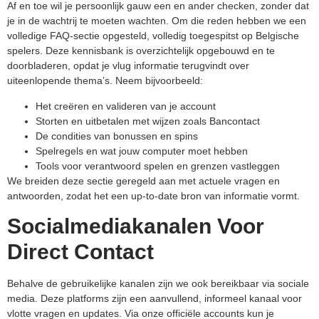
Af en toe wil je persoonlijk gauw een en ander checken, zonder dat
je in de wachtrij te moeten wachten. Om die reden hebben we een
volledige FAQ-sectie opgesteld, volledig toegespitst op Belgische
spelers. Deze kennisbank is overzichtelijk opgebouwd en te
doorbladeren, opdat je vlug informatie terugvindt over
uiteenlopende thema’s. Neem bijvoorbeeld:
Het creëren en valideren van je account
Storten en uitbetalen met wijzen zoals Bancontact
De condities van bonussen en spins
Spelregels en wat jouw computer moet hebben
Tools voor verantwoord spelen en grenzen vastleggen
We breiden deze sectie geregeld aan met actuele vragen en
antwoorden, zodat het een up-to-date bron van informatie vormt.
Socialmediakanalen Voor
Direct Contact
Behalve de gebruikelijke kanalen zijn we ook bereikbaar via sociale
media. Deze platforms zijn een aanvullend, informeel kanaal voor
vlotte vragen en updates. Via onze officiële accounts kun je