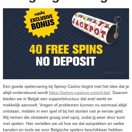
Een goede spelervaring bij Spinsy Casino begint met het idee dat je
altijd ondersteund wordt
https://spinsy-casinoo.com/nl-be/
. Daarom
bieden we in België een supportstructuur dat snel werkt en
makkelijk aanvoelt. Vragen of problemen kunnen nu eenmaal altijd
ontstaan, midden in een spel of bij het storten van je eerste geld.
Wij nemen die obstakels graag snel opzij, zodat jij weer door kunt
met spelen. Hier vertellen we uit hoe we dat aanpakken en welke
kanalen en tools we voor Belgische spelers beschikbaar hebben.