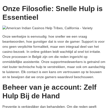
Onze Filosofie: Snelle Hulp is
Essentieel
Onze werkwijze is eenvoudig: hoe sneller we een vraag
beantwoorden, hoe gunstiger dat is voor de gamer. Support is voor
ons geen verplichte formaliteit, maar een integraal deel van het
casino-bezoek. In online gokken leidt wachttijd al snel tot irritatie.
Onze processen in België zijn om die reden ingericht op
onmiddellijke assistentie. Onze supportmedewerkers is getraind om
niet louter technische hulp te verstrekken, maar ook om aandachtig
te luisteren. Elk contact is een kans om vertrouwen op te bouwen
en te bewijzen dat we onze gamers waardevol beschouwen.
Beheer van je account: Zelf
Hulp Bij de Hand
Preventie is verkieslijker dan behandelen. Om die reden geeft