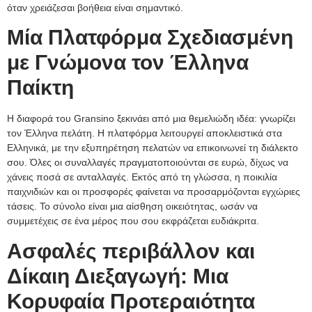
όταν χρειάζεσαι βοήθεια είναι σημαντικό.
Μία Πλατφόρμα Σχεδιασμένη
με Γνώμονα τον Έλληνα
Παίκτη
Η διαφορά του Gransino ξεκινάει από μια θεμελιώδη ιδέα: γνωρίζει
τον Έλληνα πελάτη. Η πλατφόρμα λειτουργεί αποκλειστικά στα
Ελληνικά, με την εξυπηρέτηση πελατών να επικοινωνεί τη διάλεκτο
σου. Όλες οι συναλλαγές πραγματοποιούνται σε ευρώ, δίχως να
χάνεις ποσά σε ανταλλαγές. Εκτός από τη γλώσσα, η ποικιλία
παιχνιδιών και οι προσφορές φαίνεται να προσαρμόζονται εγχώριες
τάσεις. Το σύνολο είναι μια αίσθηση οικειότητας, ωσάν να
συμμετέχεις σε ένα μέρος που σου εκφράζεται ευδιάκριτα.
Ασφαλές περιβάλλον και
Δίκαιη Διεξαγωγή: Μια
Κορυφαία Προτεραιότητα