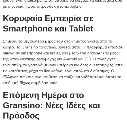
χρόνοι είναι διαθέσιμα. Έτσι, μπορείς να ελέγξεις τα οικονομικά σου
με σιγουριά, χωρίς απροσδόκητες εκπλήξεις.
Κορυφαία Εμπειρία σε
Smartphone και Tablet
Σήμερα, το μεγαλύτερο μέρος του στοιχήματος γίνεται από το
κινητό. Το Gransino το αντιλαμβάνεται αυτό. Η πλατφόρμα αποδίδει
άψογα σε smartphone και tablet, είτε μέσω του browser είτε μέσω
της αποκλειστικής εφαρμογής για Android και iOS. Η πλοήγηση
είναι απλή, τα γραφικά μένουν υπέροχα και όλες οι λειτουργίες, από
τις καταθέσεις μέχρι το live καζίνο, είναι απόλυτα διαθέσιμες. Ο
Έλληνας παίκτης είναι σε θέση να παίζει οπουδήποτε και όποτε το
επιθυμεί, δίχως συμβιβασμούς.
Επόμενη Ημέρα στο
Gransino: Νέες Ιδέες και
Πρόοδος