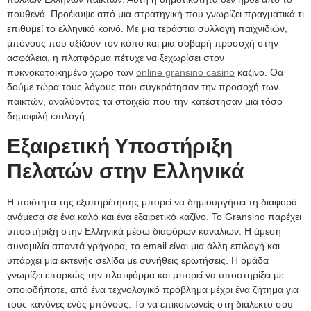
πουθενά. Προέκυψε από μια στρατηγική που γνωρίζει πραγματικά τι
επιθυμεί το ελληνικό κοινό. Με μια τεράστια συλλογή παιχνιδιών,
μπόνους που αξίζουν τον κόπο και μια σοβαρή προσοχή στην
ασφάλεια, η πλατφόρμα πέτυχε να ξεχωρίσει στον
πυκνοκατοικημένο χώρο των
online gransino casino
καζίνο. Θα
δούμε τώρα τους λόγους που συγκράτησαν την προσοχή των
παικτών, αναλύοντας τα στοιχεία που την κατέστησαν μια τόσο
δημοφιλή επιλογή.
Εξαιρετική Υποστήριξη
Πελατών στην Ελληνικά
Η ποιότητα της εξυπηρέτησης μπορεί να δημιουργήσει τη διαφορά
ανάμεσα σε ένα καλό και ένα εξαιρετικό καζίνο. Το Gransino παρέχει
υποστήριξη στην Ελληνικά μέσω διαφόρων καναλιών. Η άμεση
συνομιλία απαντά γρήγορα, το email είναι μια άλλη επιλογή και
υπάρχει μια εκτενής σελίδα με συνήθεις ερωτήσεις. Η ομάδα
γνωρίζει επαρκώς την πλατφόρμα και μπορεί να υποστηρίξει με
οποιοδήποτε, από ένα τεχνολογικό πρόβλημα μέχρι ένα ζήτημα για
τους κανόνες ενός μπόνους. Το να επικοινωνείς στη διάλεκτο σου