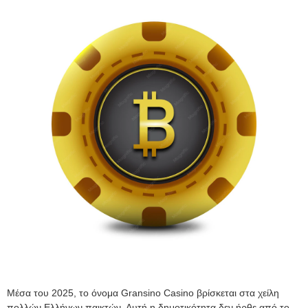
Μέσα του 2025, το όνομα Gransino Casino βρίσκεται στα χείλη
πολλών Ελλήνων παικτών. Αυτή η δημοτικότητα δεν ήρθε από το