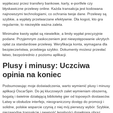
wypłacasz przez transfery bankowe, karty, e-portfele czy
błyskawiczne przelewy online. Każda transakcja jest kodowana
najnowszymi technologiami, co ochrania twoje dane. Przelewy są
szybkie, a wypłaty przetwarzane efektywnie. Dla kogoś, kto gra
regularnie, to niezwykle ważna zaleta.
Minimalne kwoty wpłat są niewielkie, a limity wypłat precyzyjnie
podane. Przyjemnym zaskoczeniem jest niewystępowanie ukrytych
opłat za standardowe przelewy. Weryfikacja konta, wymagana dla
bezpieczeństwa, przebiega szybko. Dokumenty możesz przesłać
łatwo, bezpośrednio z poziomu aplikacji.
Plusy i minusy: Uczciwa
opinia na koniec
Podsumowując moje doświadczenia, warto wymienić plusy i minusy
aplikacji OscarSpin. Do jej kluczowych zalet wymieniam obszerną,
bogatą i świetnie działającą bibliotekę gier od topowych dostawców.
Łatwy w obsłudze interfejs, nieograniczony dostęp do promocji i
solidne, polskie wsparcie czynią z niej mój pierwszy wybór. Szybkie,
niezawodne transakcje i pewność legalności dopełniają obraz