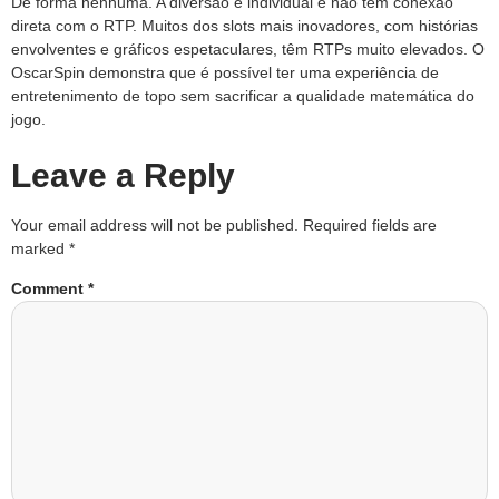
De forma nenhuma. A diversão é individual e não tem conexão
direta com o RTP. Muitos dos slots mais inovadores, com histórias
envolventes e gráficos espetaculares, têm RTPs muito elevados. O
OscarSpin demonstra que é possível ter uma experiência de
entretenimento de topo sem sacrificar a qualidade matemática do
jogo.
Leave a Reply
Your email address will not be published.
Required fields are
marked
*
Comment
*