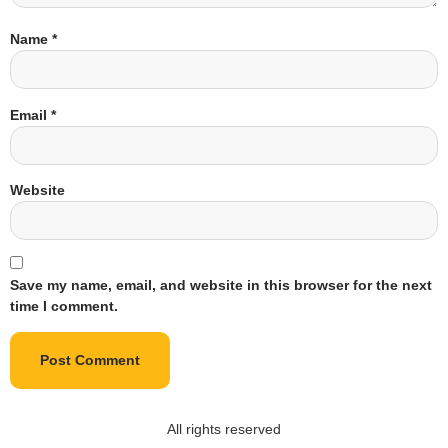
Name
*
Email
*
Website
Save my name, email, and website in this browser for the next
time I comment.
All rights reserved