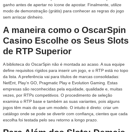
ganho antes de apertar no ícone de apostar. Finalmente, utilize
modo de demonstração (grátis) para conhecer as regras do jogo
sem arriscar dinheiro.
A maneira como o OscarSpin
Casino Escolhe os Seus Slots
de RTP Superior
A biblioteca do OscarSpin não é montada ao acaso. A sua equipe
define requisitos rígidos para inserir um jogo, e o RTP está no topo
da lista. A preferência vai para títulos de marcas consolidadas:
NetEnt, Play’n GO, Pragmatic Play e Evolution Gaming. Estas
empresas são reconhecidas pela equidade, qualidade e, muitas
vezes, por RTPs competitivos. O procedimento de seleção
examina o RTP base e também as suas variantes, pois alguns
jogos têm mais do que um modelo. O intuito é direto: criar um
catálogo onde se pode se divertir com confiança, cientes que cada
escolha foi testada pelo seu retorno a longo prazo.