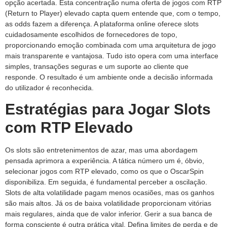
opção acertada. Esta concentração numa oferta de jogos com RTP
(Return to Player) elevado capta quem entende que, com o tempo,
as odds fazem a diferença. A plataforma online oferece slots
cuidadosamente escolhidos de fornecedores de topo,
proporcionando emoção combinada com uma arquitetura de jogo
mais transparente e vantajosa. Tudo isto opera com uma interface
simples, transações seguras e um suporte ao cliente que
responde. O resultado é um ambiente onde a decisão informada
do utilizador é reconhecida.
Estratégias para Jogar Slots
com RTP Elevado
Os slots são entretenimentos de azar, mas uma abordagem
pensada aprimora a experiência. A tática número um é, óbvio,
selecionar jogos com RTP elevado, como os que o OscarSpin
disponibiliza. Em seguida, é fundamental perceber a oscilação.
Slots de alta volatilidade pagam menos ocasiões, mas os ganhos
são mais altos. Já os de baixa volatilidade proporcionam vitórias
mais regulares, ainda que de valor inferior. Gerir a sua banca de
forma consciente é outra prática vital. Defina limites de perda e de