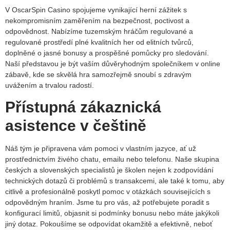
V OscarSpin Casino spojujeme vynikající herní zážitek s
nekompromisním zaměřením na bezpečnost, poctivost a
odpovědnost. Nabízíme tuzemským hráčům regulované a
regulované prostředí plné kvalitních her od elitních tvůrců,
doplněné o jasné bonusy a prospěšné pomůcky pro sledování.
Naší představou je být vaším důvěryhodným společníkem v online
zábavě, kde se skvělá hra samozřejmě snoubí s zdravým
uvážením a trvalou radostí.
Přístupná zákaznická
asistence v češtině
Náš tým je připravena vám pomoci v vlastním jazyce, ať už
prostřednictvím živého chatu, emailu nebo telefonu. Naše skupina
českých a slovenských specialistů je školen nejen k zodpovídání
technických dotazů či problémů s transakcemi, ale také k tomu, aby
citlivě a profesionálně poskytl pomoc v otázkách souvisejících s
odpovědným hraním. Jsme tu pro vás, až potřebujete poradit s
konfigurací limitů, objasnit si podmínky bonusu nebo máte jakýkoli
jiný dotaz. Pokoušíme se odpovídat okamžitě a efektivně, neboť