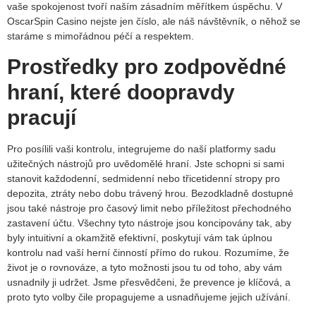
vaše spokojenost tvoří naším zásadním měřítkem úspěchu. V
OscarSpin Casino nejste jen číslo, ale náš návštěvník, o něhož se
staráme s mimořádnou péčí a respektem.
Prostředky pro zodpovědné
hraní, které doopravdy
pracují
Pro posílili vaši kontrolu, integrujeme do naší platformy sadu
užitečných nástrojů pro uvědomělé hraní. Jste schopni si sami
stanovit každodenní, sedmidenní nebo třicetidenní stropy pro
depozita, ztráty nebo dobu trávený hrou. Bezodkladně dostupné
jsou také nástroje pro časový limit nebo příležitost přechodného
zastavení účtu. Všechny tyto nástroje jsou koncipovány tak, aby
byly intuitivní a okamžitě efektivní, poskytují vám tak úplnou
kontrolu nad vaší herní činností přímo do rukou. Rozumíme, že
život je o rovnováze, a tyto možnosti jsou tu od toho, aby vám
usnadnily ji udržet. Jsme přesvědčeni, že prevence je klíčová, a
proto tyto volby čile propagujeme a usnadňujeme jejich užívání.