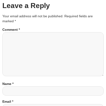
Leave a Reply
Your email address will not be published.
Required fields are
marked
*
Comment
*
Name
*
Email
*