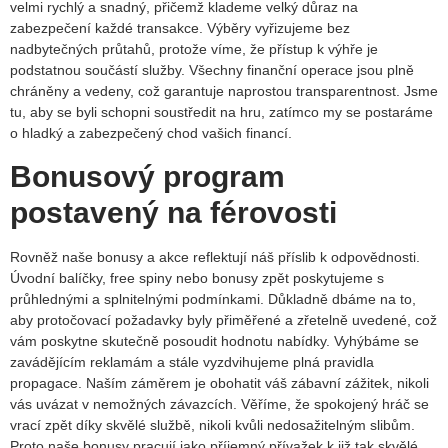
velmi rychlý a snadný, přičemž klademe velký důraz na
zabezpečení každé transakce. Výběry vyřizujeme bez
nadbytečných průtahů, protože víme, že přístup k výhře je
podstatnou součástí služby. Všechny finanční operace jsou plně
chráněny a vedeny, což garantuje naprostou transparentnost. Jsme
tu, aby se byli schopni soustředit na hru, zatímco my se postaráme
o hladký a zabezpečený chod vašich financí.
Bonusový program
postavený na férovosti
Rovněž naše bonusy a akce reflektují náš příslib k odpovědnosti.
Úvodní balíčky, free spiny nebo bonusy zpět poskytujeme s
průhlednými a splnitelnými podmínkami. Důkladně dbáme na to,
aby protočovací požadavky byly přiměřené a zřetelně uvedené, což
vám poskytne skutečně posoudit hodnotu nabídky. Vyhýbáme se
zavádějícím reklamám a stále vyzdvihujeme plná pravidla
propagace. Naším záměrem je obohatit váš zábavní zážitek, nikoli
vás uvázat v nemožných závazcích. Věříme, že spokojený hráč se
vrací zpět díky skvělé službě, nikoli kvůli nedosažitelným slibům.
Proto naše bonusy pracují jako příjemný přívažek k již tak skvělé