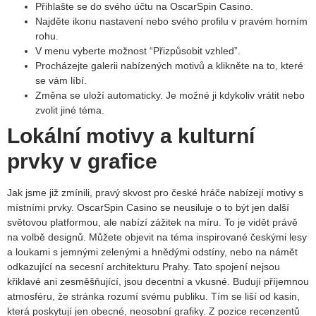
Přihlašte se do svého účtu na OscarSpin Casino.
Najděte ikonu nastavení nebo svého profilu v pravém horním
rohu.
V menu vyberte možnost “Přizpůsobit vzhled”.
Procházejte galerii nabízených motivů a klikněte na to, které
se vám líbí.
Změna se uloží automaticky. Je možné ji kdykoliv vrátit nebo
zvolit jiné téma.
Lokální motivy a kulturní
prvky v grafice
Jak jsme již zmínili, pravý skvost pro české hráče nabízejí motivy s
místními prvky. OscarSpin Casino se neusiluje o to být jen další
světovou platformou, ale nabízí zážitek na míru. To je vidět právě
na volbě designů. Můžete objevit na téma inspirované českými lesy
a loukami s jemnými zelenými a hnědými odstíny, nebo na námět
odkazující na secesní architekturu Prahy. Tato spojení nejsou
křiklavé ani zesměšňující, jsou decentní a vkusné. Budují příjemnou
atmosféru, že stránka rozumí svému publiku. Tím se liší od kasin,
která poskytují jen obecné, neosobní grafiky. Z pozice recenzentů