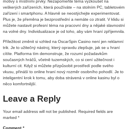
motivy s místními prvky. Nezapomeňte téma vyzkoušet na
veškerých zařízeních, která používáte – na stolním PC, tabletovém
zařízení i smartphonu. A hlavně se neostýchejte experimentovat.
Plus je, že přeměna je bezprostřední a nemáte co ztratit. V klidu si
můžete nastavit profesní téma na pracovní dny a nějaké slavnostní
na volné dny. Individualizace je od toho, aby vám hraní zpříjemnila.
Příležitost změnit si vzhled na OscarSpin Casino není jen reklamní
trik. Je to užitečný nástroj, který opravdu zlepšuje, jak se u hraní
cítíte. Platforma tím demonstruje, že rozumí požadavkům
současných hráčů, včetně tuzemských, co si cení užitečnost i
kulturní cit. Když si můžete přizpůsobit prostředí podle svého
vkusu, přináší to online hraní nový rozměr osobního pohodlí. Je to
inteligentní krok k tomu, aby doba strávená v online kasinu byl o
něco komfortnější.
Leave a Reply
Your email address will not be published.
Required fields are
marked
*
Comment
*