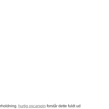
erholdning.
hurtig oscarspin
forstår dette fuldt ud