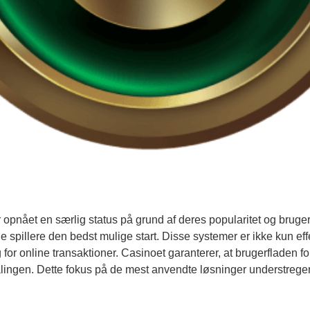
 opnået en særlig status på grund af deres popularitet og bruge
le spillere den bedst mulige start. Disse systemer er ikke kun ef
lg for online transaktioner. Casinoet garanterer, at brugerfladen f
r betalingen. Dette fokus på de mest anvendte løsninger understre