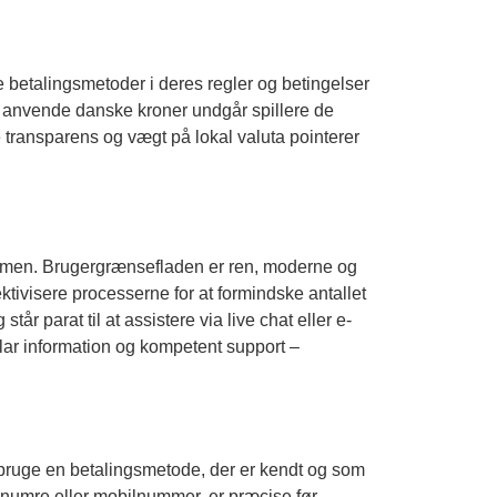
e betalingsmetoder i deres regler og betingelser
 at anvende danske kroner undgår spillere de
 transparens og vægt på lokal valuta pointerer
formen. Brugergrænsefladen er ren, moderne og
ektivisere processerne for at formindske antallet
år parat til at assistere via live chat eller e-
lar information og kompetent support –
t bruge en betalingsmetode, der er kendt og som
onumre eller mobilnummer, er præcise før