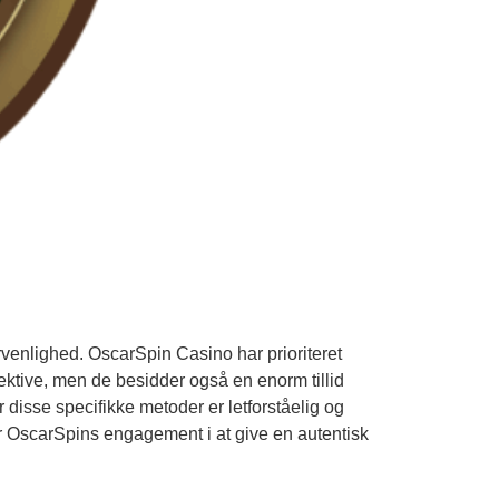
rvenlighed. OscarSpin Casino har prioriteret
fektive, men de besidder også en enorm tillid
or disse specifikke metoder er letforståelig og
ger OscarSpins engagement i at give en autentisk