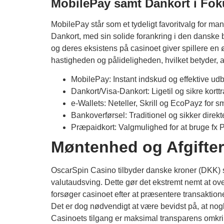
MobilePay samt Dankort i Fok
MobilePay står som et tydeligt favoritvalg for m
Dankort, med sin solide forankring i den danske 
og deres eksistens på casinoet giver spillere en ø
hastigheden og pålideligheden, hvilket betyder, at
MobilePay: Instant indskud og effektive udb
Dankort/Visa-Dankort: Ligetil og sikre kortt
e-Wallets: Neteller, Skrill og EcoPayz for s
Bankoverførsel: Traditionel og sikker direkt
Præpaidkort: Valgmulighed for at bruge fx P
Møntenhed og Afgifter
OscarSpin Casino tilbyder danske kroner (DKK) s
valutaudsving. Dette gør det ekstremt nemt at ove
forsøger casinoet efter at præsentere transaktion
Det er dog nødvendigt at være bevidst på, at nog
Casinoets tilgang er maksimal transparens omkrin