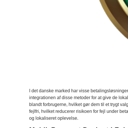
I det danske marked har visse betalingsløsninger
integrationen af disse metoder for at give de loka
blandt forbrugerne, hvilket gør dem til et trygt va
fejlfri, hvilket reducerer risikoen for fejl unde
og lokaliseret oplevelse.