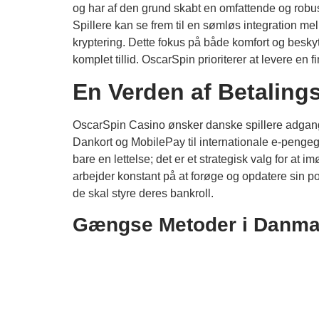
og har af den grund skabt en omfattende og robus
Spillere kan se frem til en sømløs integration me
kryptering. Dette fokus på både komfort og besky
komplet tillid. OscarSpin prioriterer at levere en 
En Verden af Betaling
OscarSpin Casino ønsker danske spillere adgang ti
Dankort og MobilePay til internationale e-pengeg
bare en lettelse; det er et strategisk valg for at 
arbejder konstant på at forøge og opdatere sin port
de skal styre deres bankroll.
Gængse Metoder i Danma