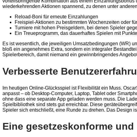
vorteilsbringende Kombination aus einem Einzahlungsbonus und 
wiederkehrenden Aktionen spannend, zu denen unter andere
Reload-Boni für erneute Einzahlungen
Freispiel-Aktionen zu bestimmten Wochenzeiten oder für
Turniere mit hohen Preisgeldern, bei denen Spieler geg
Ein Treueprogramm, das dauerhaftes Spielen mit Punkte
Es ist wesentlich, die jeweiligen Umsatzbedingungen (WR) un
bloß ein angenehmes Extra, sondern ein integraler Bestandtei
Spielerbereich, damit niemand ein gewinnbringendes Angebot
Verbesserte Benutzererfahr
Im heutigen Online-Glücksspiel ist Flexibilität ein Muss. Osc
anpasst – ob Desktop-Computer, Laptop, Tablet oder Smartph
ohne dass eine separate App geladen werden muss. Die Ladezei
Spielbibliothek sind stets gut erreichbar. Diese geräteübergr
Spieler sich entschließt, eine Runde zu drehen. Das Design is
Eine gesetzeskonforme und