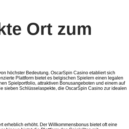
kte Ort zum
von höchster Bedeutung. OscarSpin Casino etabliert sich
enzierte Plattform bietet es belgischen Spielern einen legalen
n Spielportfolio, attraktiven Bonusangeboten und einem auf
ie sieben Schlüsselaspekte, die OscarSpin Casino zur idealen
 erheblich erhöht. Der Willkommensbonus bietet oft eine