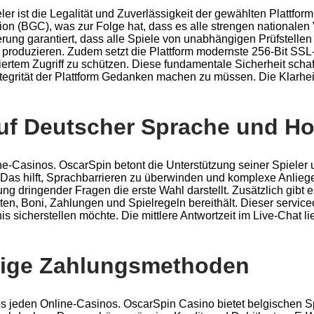
er ist die Legalität und Zuverlässigkeit der gewählten Plattform
n (BGC), was zur Folge hat, dass es alle strengen nationalen V
ung garantiert, dass alle Spiele von unabhängigen Prüfstellen 
 produzieren. Zudem setzt die Plattform modernste 256-Bit SSL
iertem Zugriff zu schützen. Diese fundamentale Sicherheit schaf
ntegrität der Plattform Gedanken machen zu müssen. Die Klarhe
auf Deutscher Sprache und Ho
ne-Casinos. OscarSpin betont die Unterstützung seiner Spieler 
 Das hilft, Sprachbarrieren zu überwinden und komplexe Anlie
ng dringender Fragen die erste Wahl darstellt. Zusätzlich gibt e
ten, Boni, Zahlungen und Spielregeln bereithält. Dieser service
s sicherstellen möchte. Die mittlere Antwortzeit im Live-Chat li
sige Zahlungsmethoden
s jeden Online-Casinos. OscarSpin Casino bietet belgischen Sp