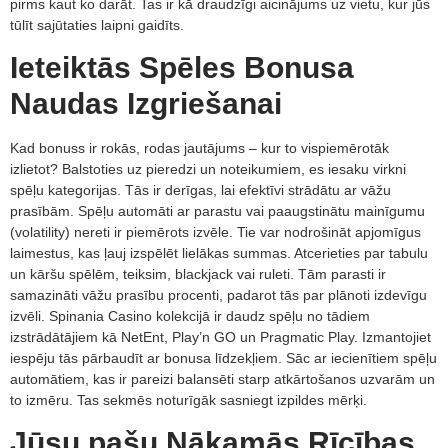
pirms kaut ko darāt. Tas ir kā draudzīgi aicinājums uz vietu, kur jūs
tūlīt sajūtaties laipni gaidīts.
Ieteiktās Spēles Bonusa
Naudas Izgriešanai
Kad bonuss ir rokās, rodas jautājums – kur to vispiemērotāk
izlietot? Balstoties uz pieredzi un noteikumiem, es iesaku virkni
spēļu kategorijas. Tās ir derīgas, lai efektīvi strādātu ar vāžu
prasībām. Spēļu automāti ar parastu vai paaugstinātu mainīgumu
(volatility) nereti ir piemērots izvēle. Tie var nodrošināt apjomīgus
laimestus, kas ļauj izspēlēt lielākas summas. Atcerieties par tabulu
un kāršu spēlēm, teiksim, blackjack vai ruleti. Tām parasti ir
samazināti vāžu prasību procenti, padarot tās par plānoti izdevīgu
izvēli. Spinania Casino kolekcijā ir daudz spēļu no tādiem
izstrādātājiem kā NetEnt, Play’n GO un Pragmatic Play. Izmantojiet
iespēju tās pārbaudīt ar bonusa līdzekļiem. Sāc ar iecienītiem spēļu
automātiem, kas ir pareizi balansēti starp atkārtošanos uzvarām un
to izmēru. Tas sekmēs noturīgāk sasniegt izpildes mērķi.
Jūsu pašu Nākamās Rīcības