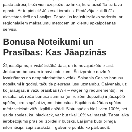
pasta adresi, bieži vien uzspiežot uz linka, kura aizsūtīta uz tavu
epastu. Ar to pietiek! Jūs esat ieradies. Piedāvāju izpildīt šīs
aktivitātes tieši no Latvijas. Tāpēc jūs iegūsit izcilāko saderību ar
reģionālajiem maksājumu metodēm un klientu apkalpošanas
servisu.
Bonusa Noteikumi un
Prasības: Kas Jāapzinās
Šī, iespējams, ir visbūtiskākā daļa, un to nevajadzētu izlaist.
Jebkuram bonusam ir savi noteikumi. Šo izpratne nozīmē
izvairīšanos no neapmierinātības vēlāk. Spinania Casino bonusu
noteikumi ir godīgi, taču tie pieprasa jūsu uzmanību. Galvenais, uz
ko jāraugās, ir vāžu prasības (WR – wagering requirements). Tie
nosaka, cik reižu bonusa summa (un reizēm depozīts) ir jāizspēlē
spēlēs, pirms spējat izņemt laimestus. Papildus dažādas spēles
mēdz veicināt vāžu izpildi dažādi. Slotu spēles bieži vien 100%, bet
galda spēles, kā, blackjack, var būt tikai 10% vai mazāk. Tāpat laika
ierobežojums prasību izpildei ir būtisks. Lai jums būtu pilnīga
informācija, šajā sarakstā ir galvenie punkti, ko pārbaudīt: