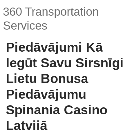
360 Transportation
Services
Piedāvājumi Kā
Iegūt Savu Sirsnīgi
Lietu Bonusa
Piedāvājumu
Spinania Casino
Latvijā