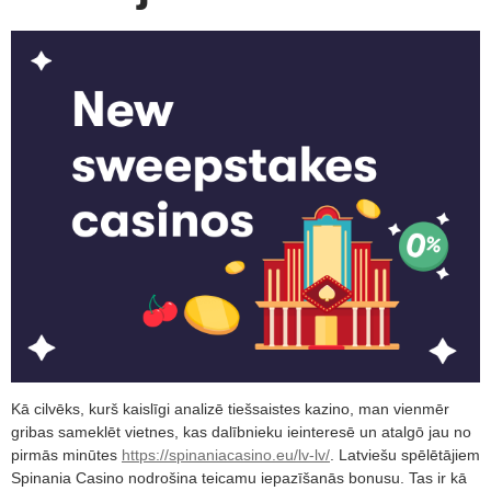
Kā cilvēks, kurš kaislīgi analizē tiešsaistes kazino, man vienmēr
gribas sameklēt vietnes, kas dalībnieku ieinteresē un atalgō jau no
pirmās minūtes
https://spinaniacasino.eu/lv-lv/
. Latviešu spēlētājiem
Spinania Casino nodrošina teicamu iepazīšanās bonusu. Tas ir kā