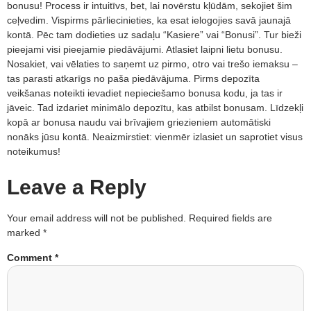
bonusu! Process ir intuitīvs, bet, lai novērstu kļūdām, sekojiet šim
ceļvedim. Vispirms pārliecinieties, ka esat ielogojies savā jaunajā
kontā. Pēc tam dodieties uz sadaļu “Kasiere” vai “Bonusi”. Tur bieži
pieejami visi pieejamie piedāvājumi. Atlasiet laipni lietu bonusu.
Nosakiet, vai vēlaties to saņemt uz pirmo, otro vai trešo iemaksu –
tas parasti atkarīgs no paša piedāvājuma. Pirms depozīta
veikšanas noteikti ievadiet nepieciešamo bonusa kodu, ja tas ir
jāveic. Tad izdariet minimālo depozītu, kas atbilst bonusam. Līdzekļi
kopā ar bonusa naudu vai brīvajiem griezieniem automātiski
nonāks jūsu kontā. Neaizmirstiet: vienmēr izlasiet un saprotiet visus
noteikumus!
Leave a Reply
Your email address will not be published.
Required fields are
marked
*
Comment
*