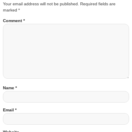
Your email address will not be published.
Required fields are
marked
*
Comment
*
Name
*
Email
*