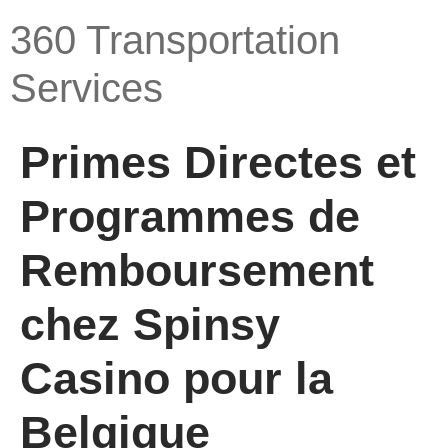
360 Transportation
Services
Primes Directes et
Programmes de
Remboursement
chez Spinsy
Casino pour la
Belgique