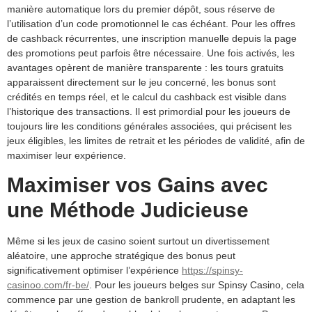
manière automatique lors du premier dépôt, sous réserve de
l’utilisation d’un code promotionnel le cas échéant. Pour les offres
de cashback récurrentes, une inscription manuelle depuis la page
des promotions peut parfois être nécessaire. Une fois activés, les
avantages opèrent de manière transparente : les tours gratuits
apparaissent directement sur le jeu concerné, les bonus sont
crédités en temps réel, et le calcul du cashback est visible dans
l’historique des transactions. Il est primordial pour les joueurs de
toujours lire les conditions générales associées, qui précisent les
jeux éligibles, les limites de retrait et les périodes de validité, afin de
maximiser leur expérience.
Maximiser vos Gains avec
une Méthode Judicieuse
Même si les jeux de casino soient surtout un divertissement
aléatoire, une approche stratégique des bonus peut
significativement optimiser l’expérience
https://spinsy-
casinoo.com/fr-be/
. Pour les joueurs belges sur Spinsy Casino, cela
commence par une gestion de bankroll prudente, en adaptant les