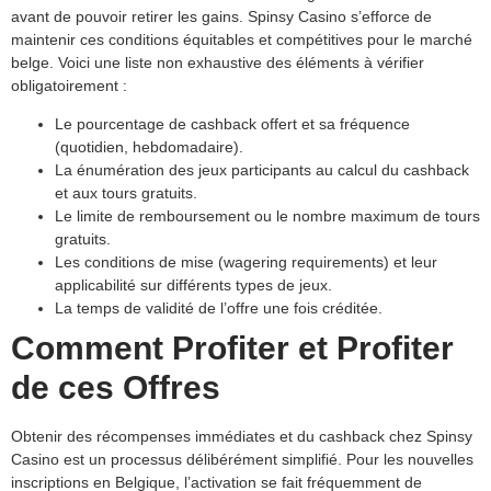
avant de pouvoir retirer les gains. Spinsy Casino s’efforce de
maintenir ces conditions équitables et compétitives pour le marché
belge. Voici une liste non exhaustive des éléments à vérifier
obligatoirement :
Le pourcentage de cashback offert et sa fréquence
(quotidien, hebdomadaire).
La énumération des jeux participants au calcul du cashback
et aux tours gratuits.
Le limite de remboursement ou le nombre maximum de tours
gratuits.
Les conditions de mise (wagering requirements) et leur
applicabilité sur différents types de jeux.
La temps de validité de l’offre une fois créditée.
Comment Profiter et Profiter
de ces Offres
Obtenir des récompenses immédiates et du cashback chez Spinsy
Casino est un processus délibérément simplifié. Pour les nouvelles
inscriptions en Belgique, l’activation se fait fréquemment de