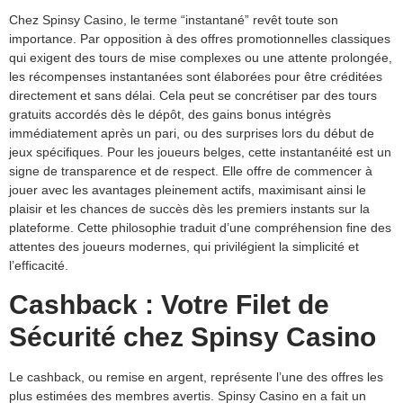
Chez Spinsy Casino, le terme “instantané” revêt toute son
importance. Par opposition à des offres promotionnelles classiques
qui exigent des tours de mise complexes ou une attente prolongée,
les récompenses instantanées sont élaborées pour être créditées
directement et sans délai. Cela peut se concrétiser par des tours
gratuits accordés dès le dépôt, des gains bonus intégrès
immédiatement après un pari, ou des surprises lors du début de
jeux spécifiques. Pour les joueurs belges, cette instantanéité est un
signe de transparence et de respect. Elle offre de commencer à
jouer avec les avantages pleinement actifs, maximisant ainsi le
plaisir et les chances de succès dès les premiers instants sur la
plateforme. Cette philosophie traduit d’une compréhension fine des
attentes des joueurs modernes, qui privilégient la simplicité et
l’efficacité.
Cashback : Votre Filet de
Sécurité chez Spinsy Casino
Le cashback, ou remise en argent, représente l’une des offres les
plus estimées des membres avertis. Spinsy Casino en a fait un