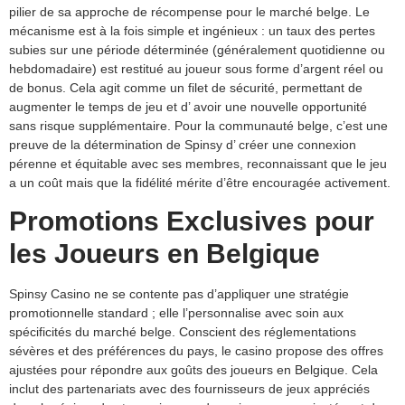
pilier de sa approche de récompense pour le marché belge. Le
mécanisme est à la fois simple et ingénieux : un taux des pertes
subies sur une période déterminée (généralement quotidienne ou
hebdomadaire) est restitué au joueur sous forme d’argent réel ou
de bonus. Cela agit comme un filet de sécurité, permettant de
augmenter le temps de jeu et d’ avoir une nouvelle opportunité
sans risque supplémentaire. Pour la communauté belge, c’est une
preuve de la détermination de Spinsy d’ créer une connexion
pérenne et équitable avec ses membres, reconnaissant que le jeu
a un coût mais que la fidélité mérite d’être encouragée activement.
Promotions Exclusives pour
les Joueurs en Belgique
Spinsy Casino ne se contente pas d’appliquer une stratégie
promotionnelle standard ; elle l’personnalise avec soin aux
spécificités du marché belge. Conscient des réglementations
sévères et des préférences du pays, le casino propose des offres
ajustées pour répondre aux goûts des joueurs en Belgique. Cela
inclut des partenariats avec des fournisseurs de jeux appréciés