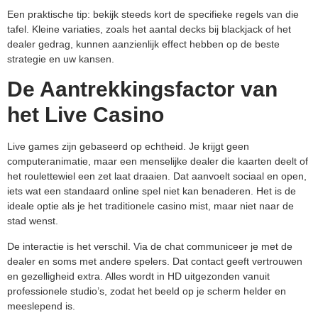
Een praktische tip: bekijk steeds kort de specifieke regels van die
tafel. Kleine variaties, zoals het aantal decks bij blackjack of het
dealer gedrag, kunnen aanzienlijk effect hebben op de beste
strategie en uw kansen.
De Aantrekkingsfactor van
het Live Casino
Live games zijn gebaseerd op echtheid. Je krijgt geen
computeranimatie, maar een menselijke dealer die kaarten deelt of
het roulettewiel een zet laat draaien. Dat aanvoelt sociaal en open,
iets wat een standaard online spel niet kan benaderen. Het is de
ideale optie als je het traditionele casino mist, maar niet naar de
stad wenst.
De interactie is het verschil. Via de chat communiceer je met de
dealer en soms met andere spelers. Dat contact geeft vertrouwen
en gezelligheid extra. Alles wordt in HD uitgezonden vanuit
professionele studio’s, zodat het beeld op je scherm helder en
meeslepend is.