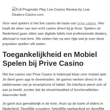
Voor veel spelers is het live casino de basis van
prive casino
. Hier
haalt de sfeer van een echt casino direct bij je thuis. Spelers uit
Nederland gaan zitten aan digitale tafels met professionele dealers,
allemaal in real-time. We zetten hier op een rijtje wat je over deze
populaire spellen wilt weten.
Toegankelijkheid en Mobiel
Spelen bij Prive Casino
Het live casino van Prive Casino is helemaal klaar voor mobiel spel.
Je dient geen app te downloaden; de games werken direct in de
webbrowser van je smartphone of tablet. De interface stemt zich af
aan je beeld, zonder dat de streamkwaliteit of functionaliteiten
daaronder leidt.
Je gamt dus gemakkelijk in de trein, thuis op de bank of elders in
Nederland. Dezelfde croupiers, hetzelfde spelaanbod en dezelfde