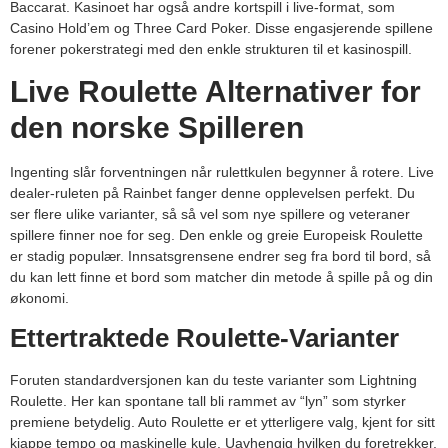
Baccarat. Kasinoet har også andre kortspill i live-format, som
Casino Hold’em og Three Card Poker. Disse engasjerende spillene
forener pokerstrategi med den enkle strukturen til et kasinospill.
Live Roulette Alternativer for
den norske Spilleren
Ingenting slår forventningen når rulettkulen begynner å rotere. Live
dealer-ruleten på Rainbet fanger denne opplevelsen perfekt. Du
ser flere ulike varianter, så så vel som nye spillere og veteraner
spillere finner noe for seg. Den enkle og greie Europeisk Roulette
er stadig populær. Innsatsgrensene endrer seg fra bord til bord, så
du kan lett finne et bord som matcher din metode å spille på og din
økonomi.
Ettertraktede Roulette-Varianter
Foruten standardversjonen kan du teste varianter som Lightning
Roulette. Her kan spontane tall bli rammet av “lyn” som styrker
premiene betydelig. Auto Roulette er et ytterligere valg, kjent for sitt
kjappe tempo og maskinelle kule. Uavhengig hvilken du foretrekker,