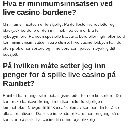
Hva er minimumsinnsatsen ved
live casino-bordene?
Minimumsinnsatsen er forskjellig. På de fleste live roulette- og
blackjack-bordene er den minimal, noe som er bra for
nybegynnere. På noen spesielle baccarat-bord eller high roller-bord
kan minimumsinnsatsen være større. I live casino-lobbyen kan du
uten problemer sortere og finne bord som passer nøyaktig ditt
budsjett.
På hvilken måte setter jeg inn
penger for å spille live casino på
Rainbet?
Rainbet har mange sikre betalingsmetoder for norske spillere. Du
kan bruke bankoverføring, kredittkort, eller forskjellige e-
lommebøker. Naviger til til “Kassa”-delen av kontoen din for å se
alle alternativene. De fleste innskudd er klare med en gang, så du
kan starte å spille live casino tilnærmet øyeblikkelig.