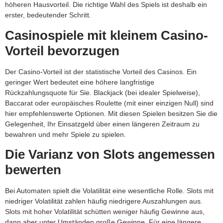
höheren Hausvorteil. Die richtige Wahl des Spiels ist deshalb ein
erster, bedeutender Schritt.
Casinospiele mit kleinem Casino-
Vorteil bevorzugen
Der Casino-Vorteil ist der statistische Vorteil des Casinos. Ein
geringer Wert bedeutet eine höhere langfristige
Rückzahlungsquote für Sie. Blackjack (bei idealer Spielweise),
Baccarat oder europäisches Roulette (mit einer einzigen Null) sind
hier empfehlenswerte Optionen. Mit diesen Spielen besitzen Sie die
Gelegenheit, Ihr Einsatzgeld über einen längeren Zeitraum zu
bewahren und mehr Spiele zu spielen.
Die Varianz von Slots angemessen
bewerten
Bei Automaten spielt die Volatilität eine wesentliche Rolle. Slots mit
niedriger Volatilität zahlen häufig niedrigere Auszahlungen aus.
Slots mit hoher Volatilität schütten weniger häufig Gewinne aus,
dann aber unter Umständen große Gewinne. Für eine längere