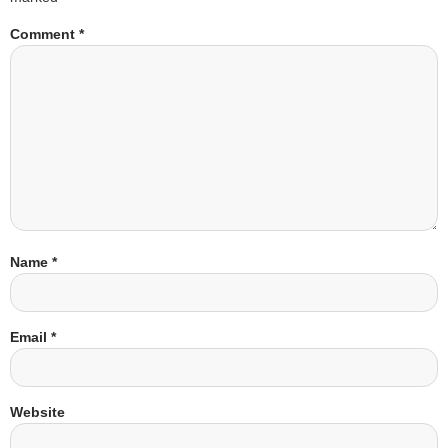
Comment
*
Name
*
Email
*
Website