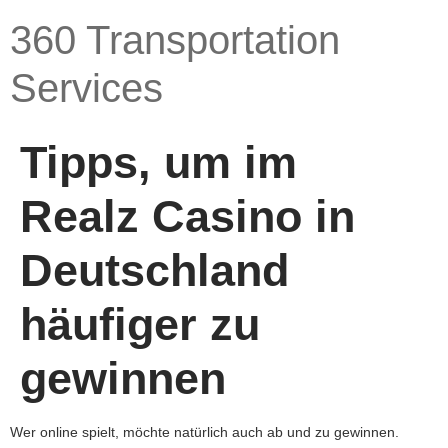
360 Transportation
Services
Tipps, um im
Realz Casino in
Deutschland
häufiger zu
gewinnen
Wer online spielt, möchte natürlich auch ab und zu gewinnen.