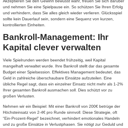
Akzeptieren Sie den Gewinn bewusst wahr, freuen Sie sich darüber
und nehmen Sie eine Spielpause ein. So schützen Sie Ihren Erfolg
und verhindern, dass Sie alles gleich wieder verlieren. Glücksspiel
sollte kein Dauerlauf sein, sondern eine Sequenz von kurzen,
kontrollierten Einheiten.
Bankroll-Management: Ihr
Kapital clever verwalten
Viele Spielrunden werden beendet frühzeitig, weil Kapital
mangelhaft verwaltet wurde. Ihre Bankroll stellt dar das gesamte
Budget einer Spielsession. Effektives Management bedeutet, das
Geld in zahlreiche überschaubare Einsätze aufzuteilen. Eine
übliche Regel sagt, dass ein einzelner Einsatz nicht mehr als 1-2%
Ihrer gesamten Bankroll ausmachen soll. Dies schützt vor zu
großen Verlusten.
Nehmen wir ein Beispiel: Mit einer Bankroll von 200€ betrüge der
Höchsteinsatz von 2-4€ pro Runde sinnvoll. Diese Strategie, oft
“Ein-Prozent-Regel” bezeichnet, verhindert emotionales Handeln
und zu große Einsätze in Verlustphasen. Sie nötigt zur Geduld und