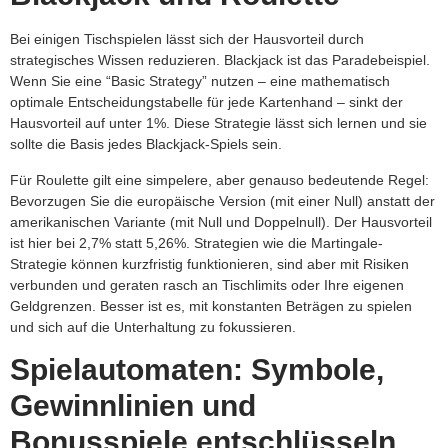
Bei einigen Tischspielen lässt sich der Hausvorteil durch
strategisches Wissen reduzieren. Blackjack ist das Paradebeispiel.
Wenn Sie eine “Basic Strategy” nutzen – eine mathematisch
optimale Entscheidungstabelle für jede Kartenhand – sinkt der
Hausvorteil auf unter 1%. Diese Strategie lässt sich lernen und sie
sollte die Basis jedes Blackjack-Spiels sein.
Für Roulette gilt eine simpelere, aber genauso bedeutende Regel:
Bevorzugen Sie die europäische Version (mit einer Null) anstatt der
amerikanischen Variante (mit Null und Doppelnull). Der Hausvorteil
ist hier bei 2,7% statt 5,26%. Strategien wie die Martingale-
Strategie können kurzfristig funktionieren, sind aber mit Risiken
verbunden und geraten rasch an Tischlimits oder Ihre eigenen
Geldgrenzen. Besser ist es, mit konstanten Beträgen zu spielen
und sich auf die Unterhaltung zu fokussieren.
Spielautomaten: Symbole,
Gewinnlinien und
Bonusspiele entschlüsseln