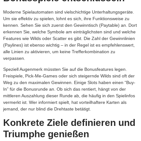
Moderne Spielautomaten sind vielschichtige Unterhaltungsgeräte.
Um sie effektiv zu spielen, lohnt es sich, ihre Funktionsweise zu
kennen. Sehen Sie sich zuerst den Gewinntisch (Paytable) an. Dort
erkennen Sie, welche Symbole am einträglichsten sind und welche
Features wie Wilds oder Scatter es gibt. Die Zahl der Gewinnlinien
(Paylines) ist ebenso wichtig – in der Regel ist es empfehlenswert,
alle Linien zu aktivieren, um keine Trefferkombination zu
verpassen.
Speziell Augenmerk müssten Sie auf die Bonusfeatures legen.
Freispiele, Pick-Me-Games oder sich steigernde Wilds sind oft der
Weg zu den maximalen Gewinnen. Einige Slots haben einen “Buy-
In” für die Bonusrunde an. Ob sich das rentiert, hängt von der
mittleren Auszahlung dieser Runde ab, die häufig in den Spielinfos
vermerkt ist. Wer informiert spielt, hat vorteilhaftere Karten als
jemand, der nur blind die Drehtaste betätigt.
Konkrete Ziele definieren und
Triumphe genießen