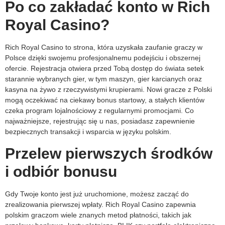
Po co zakładać konto w Rich
Royal Casino?
Rich Royal Casino to strona, która uzyskała zaufanie graczy w
Polsce dzięki swojemu profesjonalnemu podejściu i obszernej
ofercie. Rejestracja otwiera przed Tobą dostęp do świata setek
starannie wybranych gier, w tym maszyn, gier karcianych oraz
kasyna na żywo z rzeczywistymi krupierami. Nowi gracze z Polski
mogą oczekiwać na ciekawy bonus startowy, a stałych klientów
czeka program lojalnościowy z regularnymi promocjami. Co
najważniejsze, rejestrując się u nas, posiadasz zapewnienie
bezpiecznych transakcji i wsparcia w języku polskim.
Przelew pierwszych środków
i odbiór bonusu
Gdy Twoje konto jest już uruchomione, możesz zacząć do
zrealizowania pierwszej wpłaty. Rich Royal Casino zapewnia
polskim graczom wiele znanych metod płatności, takich jak