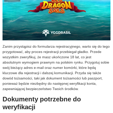
Zanim przystąpisz do formularza rejestracyjnego, warto się do tego
przygotować, aby proces rejestracji przebiegał gładko. Przede
wszystkim zweryfikuj, że masz ukończone 18 lat, co jest
absolutnym wymogiem prawnym na polskim rynku. Przygotuj sobie
swój bieżący adres e-mail oraz numer komórki, które będą
kluczowe dla rejestracji i dalszej komunikacji. Przyda się także
dowód tożsamości, taki jak dokument tożsamości lub paszport,
ponieważ będzie niezbędny do następnej weryfikacji konta,
zapewniającej bezpieczeństwo Twoich środków.
Dokumenty potrzebne do
weryfikacji