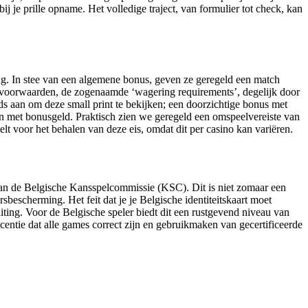
 je prille opname. Het volledige traject, van formulier tot check, kan
ing. In stee van een algemene bonus, geven ze geregeld een match
de voorwaarden, de zogenaamde ‘wagering requirements’, degelijk door
s aan om deze small print te bekijken; een doorzichtige bonus met
len met bonusgeld. Praktisch zien we geregeld een omspeelvereiste van
t voor het behalen van deze eis, omdat dit per casino kan variëren.
ie van de Belgische Kansspelcommissie (KSC). Dit is niet zomaar een
sbescherming. Het feit dat je je Belgische identiteitskaart moet
luiting. Voor de Belgische speler biedt dit een rustgevend niveau van
icentie dat alle games correct zijn en gebruikmaken van gecertificeerde