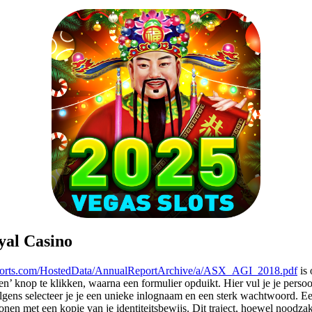
yal Casino
eports.com/HostedData/AnnualReportArchive/a/ASX_AGI_2018.pdf
is 
ren’ knop te klikken, waarna een formulier opduikt. Hier vul je je pers
rvolgens selecteer je je een unieke inlognaam en een sterk wachtwoord. E
onen met een kopie van je identiteitsbewijs. Dit traject, hoewel noodzak