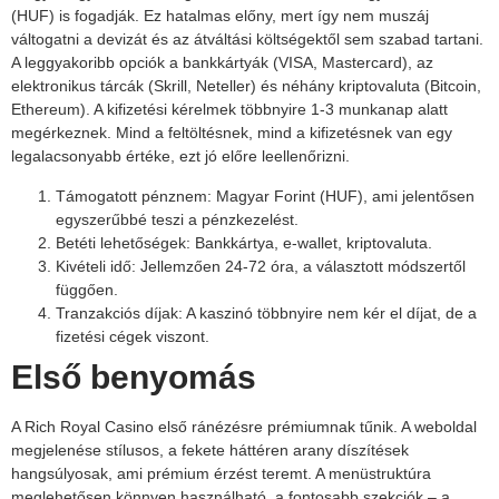
(HUF) is fogadják. Ez hatalmas előny, mert így nem muszáj
váltogatni a devizát és az átváltási költségektől sem szabad tartani.
A leggyakoribb opciók a bankkártyák (VISA, Mastercard), az
elektronikus tárcák (Skrill, Neteller) és néhány kriptovaluta (Bitcoin,
Ethereum). A kifizetési kérelmek többnyire 1-3 munkanap alatt
megérkeznek. Mind a feltöltésnek, mind a kifizetésnek van egy
legalacsonyabb értéke, ezt jó előre leellenőrizni.
Támogatott pénznem: Magyar Forint (HUF), ami jelentősen
egyszerűbbé teszi a pénzkezelést.
Betéti lehetőségek: Bankkártya, e-wallet, kriptovaluta.
Kivételi idő: Jellemzően 24-72 óra, a választott módszertől
függően.
Tranzakciós díjak: A kaszinó többnyire nem kér el díjat, de a
fizetési cégek viszont.
Első benyomás
A Rich Royal Casino első ránézésre prémiumnak tűnik. A weboldal
megjelenése stílusos, a fekete háttéren arany díszítések
hangsúlyosak, ami prémium érzést teremt. A menüstruktúra
meglehetősen könnyen használható, a fontosabb szekciók – a