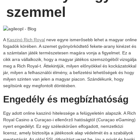
szemmel
A
Kaszinó Rich Royal
neve egyre ismerősebb lehet a magyar online
fogadók körében. A szemet gyönyörködtető fekete-arany kinézet és
a számtalan játék természetesen magára vonja a figyelmet. Ez a
cikk arra vállalkozik, hogy a magyar játékos szemszögéből vizsgálja
meg a Rich Royal-t. Áttekintjük, milyen előnyökkel és kockázatokkal
jár, milyen a felhasználói élmény, a befizetési lehetőségek és hogy
milyen szinten van jelen a magyar piacon. Szándékunk, hogy
segítsünk egy megfontolt döntésben.
Engedély és megbízhatóság
Egy adott online kaszinó hitelessége a felügyeletén alapszik. A Rich
Royal Casino a Curaçao-i ellenőrző hatóságtól (Curaçao eGaming)
nyert engedélyt. Ez egy széleskörűen elfogadott, nemzetközi
licensz, amely biztosítja a játékosok alap védelmét és a szabályok
megtartását. Az oldal SSL-titkosítást vezet be, így a privát és banki