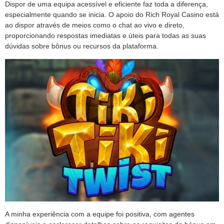
Dispor de uma equipa acessível e eficiente faz toda a diferença,
especialmente quando se inicia. O apoio do Rich Royal Casino está
ao dispor através de meios como o chat ao vivo e direto,
proporcionando respostas imediatas e úteis para todas as suas
dúvidas sobre bônus ou recursos da plataforma.
A minha experiência com a equipe foi positiva, com agentes