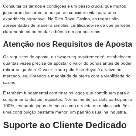
Consultar os termos e condições é um passo crucial que muitos
jogadores descuram, mas que eu considero vital para uma
experiência agradável. No Rich Royal Casino, as regras são
apresentadas de maneira simples, certificando-se de que percebe
claramente como mudar o bónus em ganhos reais.
Atenção nos Requisitos de Aposta
Os requisitos de aposta, ou *wagering requirements*, estabelecem
quantas vezes precisa de apostar o valor do bónus antes de poder
retirar os ganhos. O valor fixado pelo Rich Royal é atrativo no
mercado, equilibrando a magnitude da oferta com a viabilidade do
casino.
É também fundamental confirmar os jogos que contribuem para o
cumprimento destes requisitos. Normalmente, os slots participam a
100%, enquanto jogos de mesa como a roleta ou o blackjack têm
uma contribuição bastante menor, um padrão usual na indústria.
Suporte ao Cliente Dedicado