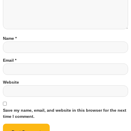
Name
*
Email
*
Website
Save my name, email, and website in this browser for the next
time I comment.