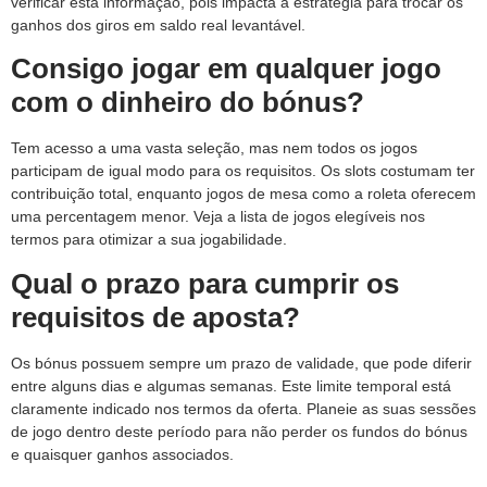
verificar esta informação, pois impacta a estratégia para trocar os
ganhos dos giros em saldo real levantável.
Consigo jogar em qualquer jogo
com o dinheiro do bónus?
Tem acesso a uma vasta seleção, mas nem todos os jogos
participam de igual modo para os requisitos. Os slots costumam ter
contribuição total, enquanto jogos de mesa como a roleta oferecem
uma percentagem menor. Veja a lista de jogos elegíveis nos
termos para otimizar a sua jogabilidade.
Qual o prazo para cumprir os
requisitos de aposta?
Os bónus possuem sempre um prazo de validade, que pode diferir
entre alguns dias e algumas semanas. Este limite temporal está
claramente indicado nos termos da oferta. Planeie as suas sessões
de jogo dentro deste período para não perder os fundos do bónus
e quaisquer ganhos associados.