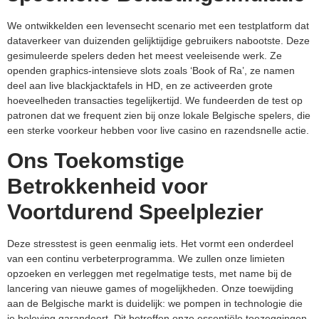
We ontwikkelden een levensecht scenario met een testplatform dat
dataverkeer van duizenden gelijktijdige gebruikers nabootste. Deze
gesimuleerde spelers deden het meest veeleisende werk. Ze
openden graphics-intensieve slots zoals ‘Book of Ra’, ze namen
deel aan live blackjacktafels in HD, en ze activeerden grote
hoeveelheden transacties tegelijkertijd. We fundeerden de test op
patronen dat we frequent zien bij onze lokale Belgische spelers, die
een sterke voorkeur hebben voor live casino en razendsnelle actie.
Ons Toekomstige
Betrokkenheid voor
Voortdurend Speelplezier
Deze stresstest is geen eenmalig iets. Het vormt een onderdeel
van een continu verbeterprogramma. We zullen onze limieten
opzoeken en verleggen met regelmatige tests, met name bij de
lancering van nieuwe games of mogelijkheden. Onze toewijding
aan de Belgische markt is duidelijk: we pompen in technologie die
je beleving garandeert. Dit betreffen onze essentiële toezeggingen