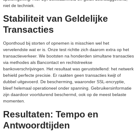
niet de techniek.
Stabiliteit van Geldelijke
Transacties
Oponthoud bij storten of opnemen is misschien wel het
vervelendste wat er is. Onze test richtte zich daarom extra op het
transactieverkeer. We bootsten na honderden simultane transacties
via methodes als Bancontact en rechtstreekse
bankoverschrijvingen. Het resultaat was geruststellend: het netwerk
behield perfecte precisie. Er raakten geen transacties kwijt of
dubbel uitgevoerd. De bescherming, waaronder SSL-encryptie,
bleef helemaal operationeel onder spanning. Gebruikersinformatie
zijn daardoor voortdurend beschermd, ook op de meest belaste
momenten.
Resultaten: Tempo en
Antwoordtijden