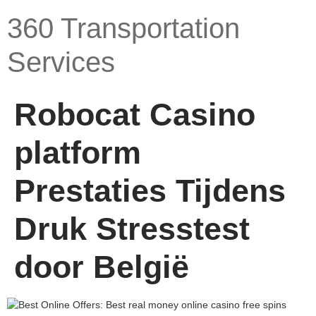
360 Transportation
Services
Robocat Casino
platform
Prestaties Tijdens
Druk Stresstest
door België