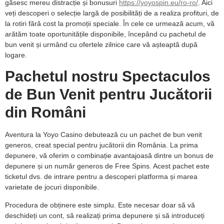
găsesc mereu distracție și bonusuri
https://yoyospin.eu/ro-ro/
. Aici
veți descoperi o selecție largă de posibilități de a realiza profituri, de
la rotiri fără cost la promoții speciale. În cele ce urmează acum, vă
arătăm toate oportunitățile disponibile, începând cu pachetul de
bun venit și urmând cu ofertele zilnice care vă așteaptă după
logare.
Pachetul nostru Spectaculos
de Bun Venit pentru Jucătorii
din Români
Aventura la Yoyo Casino debutează cu un pachet de bun venit
generos, creat special pentru jucătorii din România. La prima
depunere, vă oferim o combinație avantajoasă dintre un bonus de
depunere și un număr generos de Free Spins. Acest pachet este
ticketul dvs. de intrare pentru a descoperi platforma și marea
varietate de jocuri disponibile.
Procedura de obținere este simplu. Este necesar doar să vă
deschideți un cont, să realizați prima depunere și să introduceți