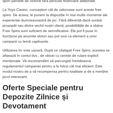
spori șansele de victorie fără pericole financiare adiționale.
La Yoyo Casino, cunoaștem cât de valoroase sunt aceste free
spins. De aceea, le punem la dispoziție în mai multe momente ale
experienței dumneavoastră de joc. Fără diferență dacă sunteți
proaspăt sau dintre vechii noștri clienți, posibilitățile de a obține
Free Spins sunt suficient de semnificative. Ele pot fi puse în
funcțiune pe anumite sloturi sau pot sosi ca element a unor
campanii cu temă captivante.
Utilizarea lor este ușoară. După ce câștigați Free Spins, acestea se
afișează în contul dvs., de obicei cu cerințe de rulare explicit
menționate. Vă recomandăm să parcurgeți întotdeauna
regulamentul campaniei pentru a le folosi cât mai eficient. Este
modul nostru de a vă recompensa pentru loialitate și de a menține
jocul interesant.
Oferte Speciale pentru
Depozite Zilnice și
Devotament