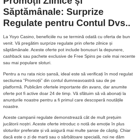
Promoții Zilnice și
Săptămânale: Surprize
Regulate pentru Contul Dvs..
La Yoyo Casino, beneficiile nu se termină odată cu oferta de bun
venit. Vă pregătim surprize regulate prin oferte zilnice și
săptămânale. Aceste oferte pot include bonusuri la depunere,
cashback sau pachete exclusive de Free Spins pe cele mai recente
sau mai populare sloturi.
Pentru a nu rata nicio șansă, ideal este să verificați în mod regulat
sectiunea “Promoții” din contul dumneavoastră sau de pe
platformă. Publicăm ofertele importante din avans, dar anumite
oferte pot fi active doar 24 de timp. Vă sfătuim să vă abonați la
anunțurile noastre pentru a fi primul care descoperă noutățile
noastre.
Aceste campanii regulate demonstrează cât de mult prețuim
jucătorii noștri. Aceste oferte introduc o notă de emoție în plus
sloturilor preferate și vă asigură mai multe șanse de câștig. Chiar
dacă este o zi de marți sau o sărbătoare specială, noi ne dăm