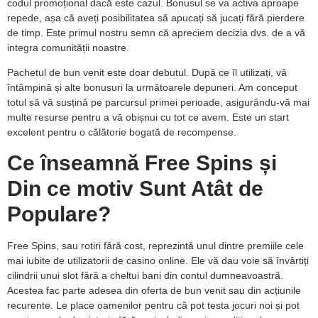
codul promoțional dacă este cazul. Bonusul se va activa aproape
repede, așa că aveți posibilitatea să apucați să jucați fără pierdere
de timp. Este primul nostru semn că apreciem decizia dvs. de a vă
integra comunității noastre.
Pachetul de bun venit este doar debutul. După ce îl utilizați, vă
întâmpină și alte bonusuri la următoarele depuneri. Am conceput
totul să vă susțină pe parcursul primei perioade, asigurându-vă mai
multe resurse pentru a vă obișnui cu tot ce avem. Este un start
excelent pentru o călătorie bogată de recompense.
Ce înseamnă Free Spins și
Din ce motiv Sunt Atât de
Populare?
Free Spins, sau rotiri fără cost, reprezintă unul dintre premiile cele
mai iubite de utilizatorii de casino online. Ele vă dau voie să învârtiți
cilindrii unui slot fără a cheltui bani din contul dumneavoastră.
Acestea fac parte adesea din oferta de bun venit sau din acțiunile
recurente. Le place oamenilor pentru că pot testa jocuri noi și pot