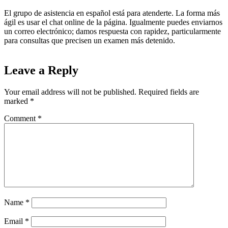
El grupo de asistencia en español está para atenderte. La forma más
ágil es usar el chat online de la página. Igualmente puedes enviarnos
un correo electrónico; damos respuesta con rapidez, particularmente
para consultas que precisen un examen más detenido.
Leave a Reply
Your email address will not be published.
Required fields are
marked
*
Comment
*
Name
*
Email
*