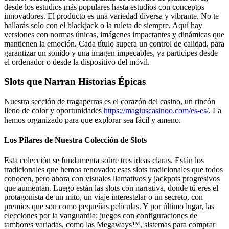
desde los estudios más populares hasta estudios con conceptos
innovadores. El producto es una variedad diversa y vibrante. No te
hallarás solo con el blackjack o la ruleta de siempre. Aquí hay
versiones con normas únicas, imágenes impactantes y dinámicas que
mantienen la emoción. Cada título supera un control de calidad, para
garantizar un sonido y una imagen impecables, ya participes desde
el ordenador o desde la dispositivo del móvil.
Slots que Narran Historias Épicas
Nuestra sección de tragaperras es el corazón del casino, un rincón
lleno de color y oportunidades
https://magiuscasinoo.com/es-es/
. La
hemos organizado para que explorar sea fácil y ameno.
Los Pilares de Nuestra Colección de Slots
Esta colección se fundamenta sobre tres ideas claras. Están los
tradicionales que hemos renovado: esas slots tradicionales que todos
conocen, pero ahora con visuales llamativos y jackpots progresivos
que aumentan. Luego están las slots con narrativa, donde tú eres el
protagonista de un mito, un viaje interestelar o un secreto, con
premios que son como pequeñas películas. Y por último lugar, las
elecciones por la vanguardia: juegos con configuraciones de
tambores variadas, como las Megaways™, sistemas para comprar