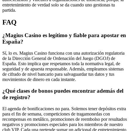
entretenimiento de verdad solo se da cuando uno gestionas tu
partida.
FAQ
¿Magius Casino es legítimo y fiable para apostar en
España?
Sí, lo es. Magius Casino funciona con una autorización regulatoria
de la Dirección General de Ordenación del Juego (DGOJ) de
España. Esto implica que respetamos toda la normativa legal, de
seguridad y de apuesta responsable. Además, empleamos sistemas
de cifrado de nivel bancario para salvaguardar tus datos y tus
movimientos de dinero en cada instante.
¿Qué clases de bonos puedes encontrar además del
de registro?
El agenda de bonificaciones no para. Solemos tener depósitos extra
para el fin de semana, competiciones de tragamonedas con
recompensas en metálico, promociones de reembolso por resultados
negativos y promociones especiales para los miembros de nuestro
club VIP. Cada una pretende sumar un adicional de entretenimiento