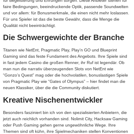
für Begeisterung und Ehrungen sorgen. Diese Anbieter stehen für
faire Bedingungen, beeindruckende Optik, passende Soundwelten
und vor allem: für Bonusmerkmale, die einen nicht mehr loslassen.
Für uns Spieler ist das die beste Gewähr, dass die Menge die
Qualität nicht beeinträchtigt.
Die Schwergewichte der Branche
Titanen wie NetEnt, Pragmatic Play, Play’n GO und Blueprint
Gaming sind das feste Fundament des Angebots. Ihre Spiele sind
in fast jedem Casino die großen Renner, ihr Ruf ist legendär. Ob
man nun die narrativ überzeugenden Slots von NetEnt wie
“Gonzo’s Quest” mag oder die hochvolatilen, bonuslastigen Spiele
von Pragmatic Play wie “Gates of Olympus” – hier findet man die
neuen Klassiker, über die die Community diskutiert.
Kreative Nischenentwickler
Besonders fasziniert bin ich von den spezialisierten Anbietern, die
jetzt auch reichlich vorhanden sind. Nolimit City, Hacksaw Gaming
oder Push Gaming gehen gerne ungewöhnliche Wege. Ihre
Themen sind oft kühn, ihre Spielmechaniken stellen Konventionen