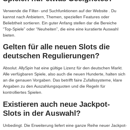
Verwende die Filter- und Suchfunktionen auf der Website . Du
kannst nach Anbietern, Themen, speziellen Features oder
Beliebtheit sortieren. Ein guter Anfang stellen dar die Bereiche
“Top-Spiele” oder “Neuheiten”, die eine eine kuratierte Auswahl
bieten.
Gelten für alle neuen Slots die
deutschen Regulierungen?
Absolut. AllySpin hat eine gültige Lizenz für den deutschen Markt.
Alle verfügbaren Spiele, also auch die neuen Hunderte, halten sich
an die genauen Vorgaben. Das betrifft faire Zufallssysteme, klare
Angaben zu den Auszahlungsquoten und die Regeln für
kontrolliertes Spielen.
Existieren auch neue Jackpot-
Slots in der Auswahl?
Unbedingt. Die Erweiterung liefert eine ganze Reihe neuer Jackpot-