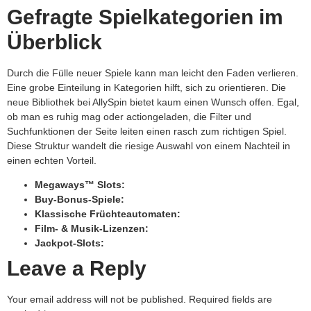
Gefragte Spielkategorien im
Überblick
Durch die Fülle neuer Spiele kann man leicht den Faden verlieren.
Eine grobe Einteilung in Kategorien hilft, sich zu orientieren. Die
neue Bibliothek bei AllySpin bietet kaum einen Wunsch offen. Egal,
ob man es ruhig mag oder actiongeladen, die Filter und
Suchfunktionen der Seite leiten einen rasch zum richtigen Spiel.
Diese Struktur wandelt die riesige Auswahl von einem Nachteil in
einen echten Vorteil.
Megaways™ Slots:
Buy-Bonus-Spiele:
Klassische Früchteautomaten:
Film- & Musik-Lizenzen:
Jackpot-Slots:
Leave a Reply
Your email address will not be published.
Required fields are