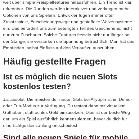
weit über simple Freispielfeatures hinausführen. Ein Trend ist klar
erkennbar: Die Runden werden interaktiver und verlangen mehr
Optionen von uns Spielern. Entwickler fügen immer öfter
Zusatzspiele, Entscheidungswege und gestaffelte Walzensysteme
ein. Das befördert uns zum beteiligten Teil des Geschehens, nicht
nur zum Zuschauer. Solche Features fesseln nicht nur länger bei
der Stange, sie verstärken die Spannung beträchtlich. Man hat das
Empfinden, selbst Einfluss auf den Verlauf zu auszuüben.
Häufig gestellte Fragen
Ist es möglich die neuen Slots
kostenlos testen?
Ja, absolut. Die meisten der neuen Slots bei AllySpin ist im Demo-
oder Fun-Modus zur Verfügung. Du testest dann mit virtuellem
Guthaben, statt echtes Geld einzusetzen. Dies ist der beste Weg
dar, um ein Spiel ausführlich kennenzulernen, bevor du dich für
eine Echtgeldeinzahlung entscheidest.
Sind alle neuen Spiele für mobile