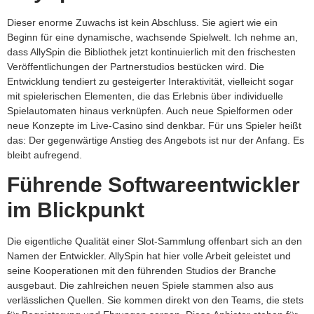
Dieser enorme Zuwachs ist kein Abschluss. Sie agiert wie ein
Beginn für eine dynamische, wachsende Spielwelt. Ich nehme an,
dass AllySpin die Bibliothek jetzt kontinuierlich mit den frischesten
Veröffentlichungen der Partnerstudios bestücken wird. Die
Entwicklung tendiert zu gesteigerter Interaktivität, vielleicht sogar
mit spielerischen Elementen, die das Erlebnis über individuelle
Spielautomaten hinaus verknüpfen. Auch neue Spielformen oder
neue Konzepte im Live-Casino sind denkbar. Für uns Spieler heißt
das: Der gegenwärtige Anstieg des Angebots ist nur der Anfang. Es
bleibt aufregend.
Führende Softwareentwickler
im Blickpunkt
Die eigentliche Qualität einer Slot-Sammlung offenbart sich an den
Namen der Entwickler. AllySpin hat hier volle Arbeit geleistet und
seine Kooperationen mit den führenden Studios der Branche
ausgebaut. Die zahlreichen neuen Spiele stammen also aus
verlässlichen Quellen. Sie kommen direkt von den Teams, die stets