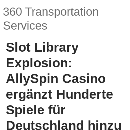
360 Transportation
Services
Slot Library
Explosion:
AllySpin Casino
ergänzt Hunderte
Spiele für
Deutschland hinzu