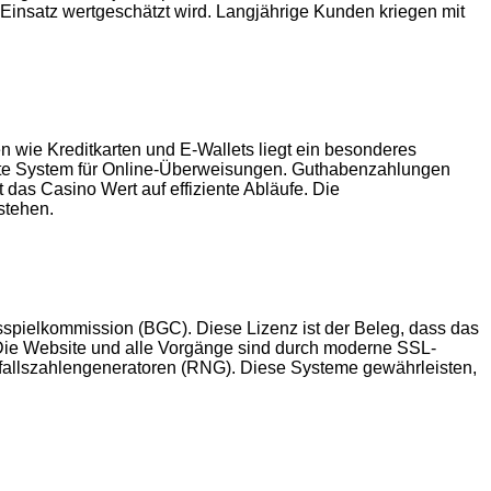
 Einsatz wertgeschätzt wird. Langjährige Kunden kriegen mit
 wie Kreditkarten und E-Wallets liegt ein besonderes
ätzte System für Online-Überweisungen. Guthabenzahlungen
 das Casino Wert auf effiziente Abläufe. Die
stehen.
cksspielkommission (BGC). Diese Lizenz ist der Beleg, dass das
 Die Website und alle Vorgänge sind durch moderne SSL-
Zufallszahlengeneratoren (RNG). Diese Systeme gewährleisten,