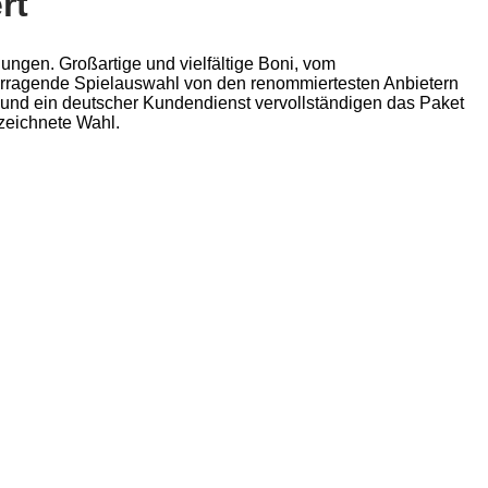
rt
ungen. Großartige und vielfältige Boni, vom
orragende Spielauswahl von den renommiertesten Anbietern
und ein deutscher Kundendienst vervollständigen das Paket
zeichnete Wahl.