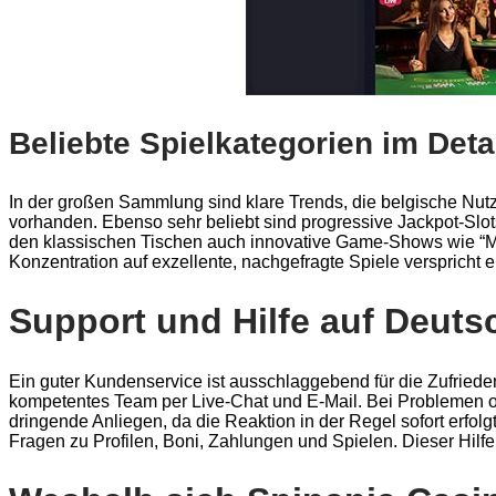
Beliebte Spielkategorien im Deta
In der großen Sammlung sind klare Trends, die belgische Nutz
vorhanden. Ebenso sehr beliebt sind progressive Jackpot-Slot
den klassischen Tischen auch innovative Game-Shows wie “Mo
Konzentration auf exzellente, nachgefragte Spiele verspricht 
Support und Hilfe auf Deuts
Ein guter Kundenservice ist ausschlaggebend für die Zufriede
kompetentes Team per Live-Chat und E-Mail. Bei Problemen ode
dringende Anliegen, da die Reaktion in der Regel sofort erfol
Fragen zu Profilen, Boni, Zahlungen und Spielen. Dieser Hilfebe