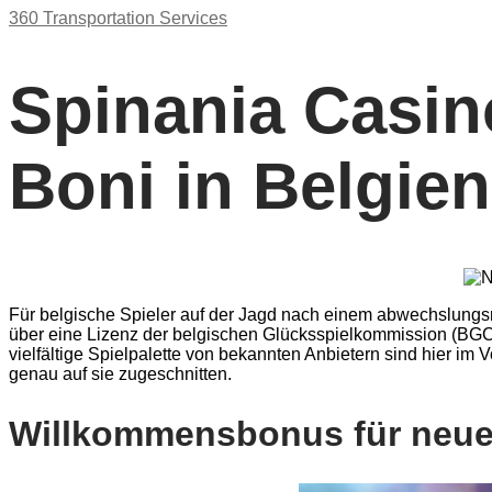
360 Transportation Services
Spinania Casin
Boni in Belgien
Für belgische Spieler auf der Jagd nach einem abwechslungsr
über eine Lizenz der belgischen Glücksspielkommission (BGC) u
vielfältige Spielpalette von bekannten Anbietern sind hier i
genau auf sie zugeschnitten.
Willkommensbonus für neue 