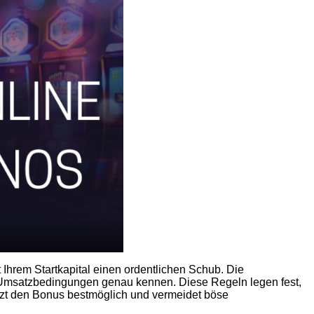
Ihrem Startkapital einen ordentlichen Schub. Die
n Umsatzbedingungen genau kennen. Diese Regeln legen fest,
tzt den Bonus bestmöglich und vermeidet böse