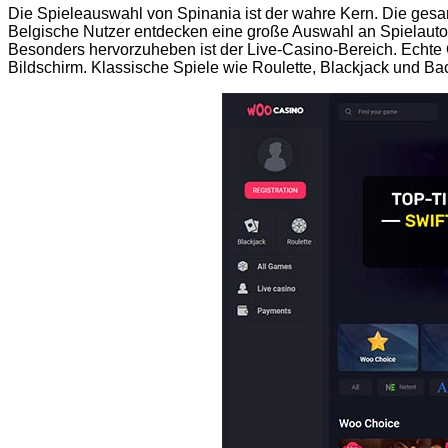
Die Spieleauswahl von Spinania ist der wahre Kern. Die ges
Belgische Nutzer entdecken eine große Auswahl an Spielauto
Besonders hervorzuheben ist der Live-Casino-Bereich. Echte 
Bildschirm. Klassische Spiele wie Roulette, Blackjack und Bacc