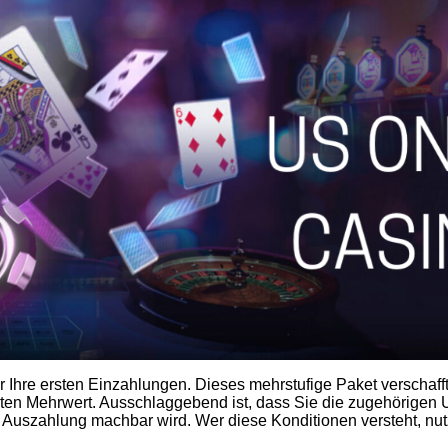
Ihre ersten Einzahlungen. Dieses mehrstufige Paket verschafft 
chten Mehrwert. Ausschlaggebend ist, dass Sie die zugehörige
 Auszahlung machbar wird. Wer diese Konditionen versteht, nu