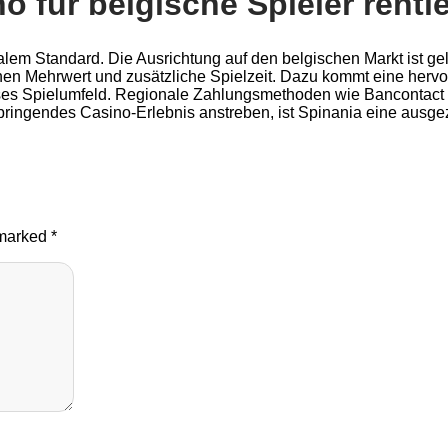
 für belgische Spieler rentie
lem Standard. Die Ausrichtung auf den belgischen Markt ist gel
hen Mehrwert und zusätzliche Spielzeit. Dazu kommt eine herv
öses Spielumfeld. Regionale Zahlungsmethoden wie Bancontact 
nbringendes Casino-Erlebnis anstreben, ist Spinania eine ausge
 marked
*