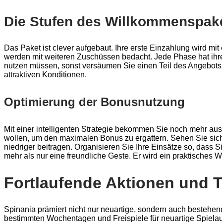
Die Stufen des Willkommenspak
Das Paket ist clever aufgebaut. Ihre erste Einzahlung wird mit
werden mit weiteren Zuschüssen bedacht. Jede Phase hat ihre 
nutzen müssen, sonst versäumen Sie einen Teil des Angebots. D
attraktiven Konditionen.
Optimierung der Bonusnutzung
Mit einer intelligenten Strategie bekommen Sie noch mehr au
wollen, um den maximalen Bonus zu ergattern. Sehen Sie sich 
niedriger beitragen. Organisieren Sie Ihre Einsätze so, dass 
mehr als nur eine freundliche Geste. Er wird ein praktisches
Fortlaufende Aktionen und
Spinania prämiert nicht nur neuartige, sondern auch bestehe
bestimmten Wochentagen und Freispiele für neuartige Spielau