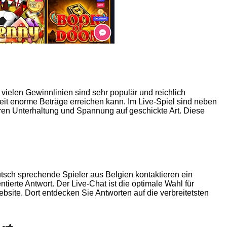
vielen Gewinnlinien sind sehr populär und reichlich
eit enorme Beträge erreichen kann. Im Live-Spiel sind neben
ren Unterhaltung und Spannung auf geschickte Art. Diese
tsch sprechende Spieler aus Belgien kontaktieren ein
erte Antwort. Der Live-Chat ist die optimale Wahl für
bsite. Dort entdecken Sie Antworten auf die verbreitetsten