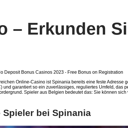
o – Erkunden Si
eichen Online-Casino ist Spinania bereits eine feste Adresse
nd garantiert so ein zuverlässiges, reguliertes Umfeld, das pe
m Vordergrund. Spieler aus Belgien bedeutet das: Sie können si
Spieler bei Spinania