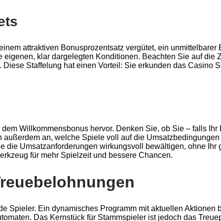
ets
 einem attraktiven Bonusprozentsatz vergütet, ein unmittelbarer 
eigenen, klar dargelegten Konditionen. Beachten Sie auf die Ze
iese Staffelung hat einen Vorteil: Sie erkunden das Casino Schr
s dem Willkommensbonus hervor. Denken Sie, ob Sie – falls Ih
außerdem an, welche Spiele voll auf die Umsatzbedingungen zäh
Sie die Umsatzanforderungen wirkungsvoll bewältigen, ohne Ihr 
 Werkzeug für mehr Spielzeit und bessere Chancen.
 Treuebelohnungen
nde Spieler. Ein dynamisches Programm mit aktuellen Aktionen 
tomaten. Das Kernstück für Stammspieler ist jedoch das Treuep