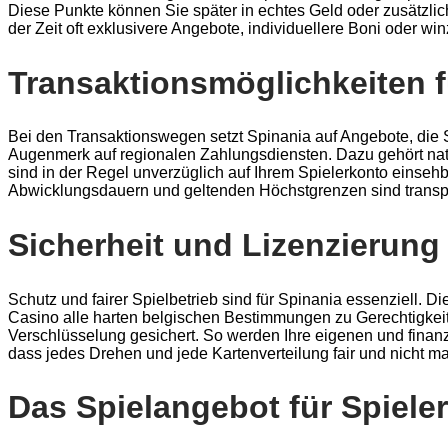
Diese Punkte können Sie später in echtes Geld oder zusätzlic
der Zeit oft exklusivere Angebote, individuellere Boni oder w
Transaktionsmöglichkeiten 
Bei den Transaktionswegen setzt Spinania auf Angebote, die S
Augenmerk auf regionalen Zahlungsdiensten. Dazu gehört nat
sind in der Regel unverzüglich auf Ihrem Spielerkonto einsehb
Abwicklungsdauern und geltenden Höchstgrenzen sind transpar
Sicherheit und Lizenzierung 
Schutz und fairer Spielbetrieb sind für Spinania essenziell. 
Casino alle harten belgischen Bestimmungen zu Gerechtigkei
Verschlüsselung gesichert. So werden Ihre eigenen und finanz
dass jedes Drehen und jede Kartenverteilung fair und nicht man
Das Spielangebot für Spiele