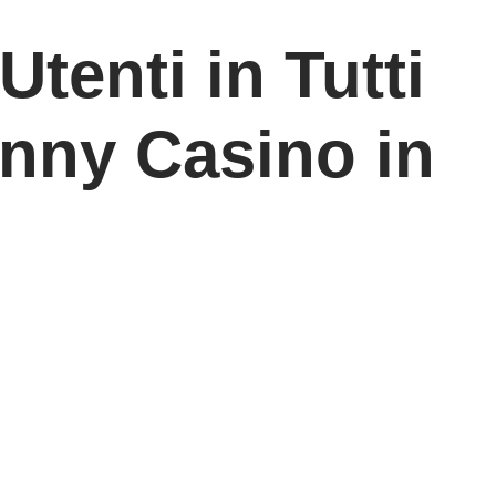
Utenti in Tutti
anny Casino in