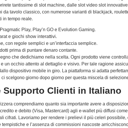
rirete tantissime di slot machine, dalle slot video slot innovati
hi da tavolo classico, con numerose varianti di blackjack, roulette,
i in tempo reale.
, Pragmatic Play, Play’n GO e Evolution Gaming.
rat e giochi show interattivi.
ne, con regole semplici e un’interfaccia semplice.
odotti prima di puntare denaro contante.
egno che dedichiamo nella scelta. Ogni prodotto viene controllato
 un occhio attento al dettaglio e visivo. Per tale ragione assicu
dallo dispositivo mobile in giro. La piattaforma si adatta perfet
o ci scelgono giorno dopo giorno per questa miscela di selezione
Supporto Clienti in Italiano
vizzera comprendiamo quanto sia importante avere a disposizione
edito e debito (Visa, Mastercard) agli e-wallet più diffusi come 
i cifrati. Lavoriamo per rendere i prelievi il più celeri possibile
e tempistiche e l’assenza di commissioni nascoste arricchiscono 