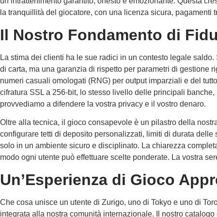
un intrattenimento garantito, onesto e emozionante. Questa cre
la tranquillità del giocatore, con una licenza sicura, pagamenti tra
Il Nostro Fondamento di Fidu
La stima dei clienti ha le sue radici in un contesto legale sa
di carta, ma una garanzia di rispetto per parametri di gestione rig
numeri casuali omologati (RNG) per output imparziali e del tutto
cifratura SSL a 256-bit, lo stesso livello delle principali banch
provvediamo a difendere la vostra privacy e il vostro denaro.
Oltre alla tecnica, il gioco consapevole è un pilastro della nost
configurare tetti di deposito personalizzati, limiti di durata d
solo in un ambiente sicuro e disciplinato. La chiarezza completa
modo ogni utente può effettuare scelte ponderate. La vostra sere
Un’Esperienza di Gioco Appre
Che cosa unisce un utente di Zurigo, uno di Tokyo e uno di Toro
integrata alla nostra comunità internazionale. Il nostro catalogo 