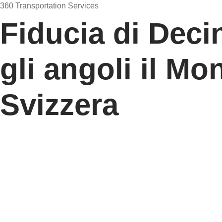
360 Transportation Services
Fiducia di Decin
gli angoli il M
Svizzera