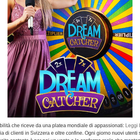
dabilità che riceve da una platea mondiale di appassionati:
Leggi 
ia di clienti in Svizzera e oltre confine. Ogni giorno nuovi utenti