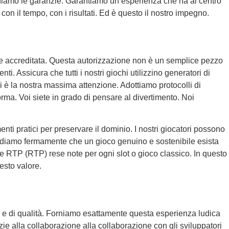
eniamo le garanzie. Garantiamo un’esperienza che ha al centro
e con il tempo, con i risultati. Ed è questo il nostro impegno.
ale accreditata. Questa autorizzazione non è un semplice pezzo
ti. Assicura che tutti i nostri giochi utilizzino generatori di
ci è la nostra massima attenzione. Adottiamo protocolli di
orma. Voi siete in grado di pensare al divertimento. Noi
nti pratici per preservare il dominio. I nostri giocatori possono
 Crediamo fermamente che un gioco genuino e sostenibile esista
e e RTP (RTP) rese note per ogni slot o gioco classico. In questo
esto valore.
a e di qualità. Forniamo esattamente questa esperienza ludica
zie alla collaborazione alla collaborazione con gli sviluppatori