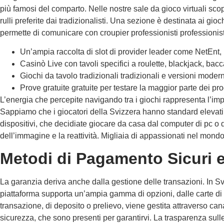
più famosi del comparto. Nelle nostre sale da gioco virtuali scop
rulli preferite dai tradizionalisti. Una sezione è destinata ai gioc
permette di comunicare con croupier professionisti professionist
Un’ampia raccolta di slot di provider leader come NetEnt
Casinò Live con tavoli specifici a roulette, blackjack, bacca
Giochi da tavolo tradizionali tradizionali e versioni moder
Prove gratuite gratuite per testare la maggior parte dei pr
L’energia che percepite navigando tra i giochi rappresenta l’imp
Sappiamo che i giocatori della Svizzera hanno standard elevati e
dispositivi, che decidiate giocare da casa dal computer di pc o 
dell’immagine e la reattività. Migliaia di appassionati nel mond
Metodi di Pagamento Sicuri e 
La garanzia deriva anche dalla gestione delle transazioni. In S
piattaforma supporta un’ampia gamma di opzioni, dalle carte di cr
transazione, di deposito o prelievo, viene gestita attraverso canal
sicurezza, che sono presenti per garantirvi. La trasparenza sull