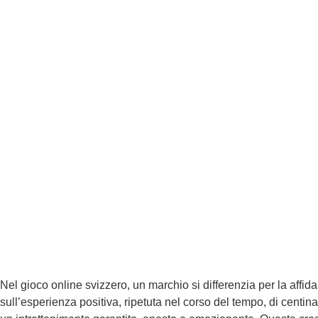
Nel gioco online svizzero, un marchio si differenzia per la affi
sull’esperienza positiva, ripetuta nel corso del tempo, di centina