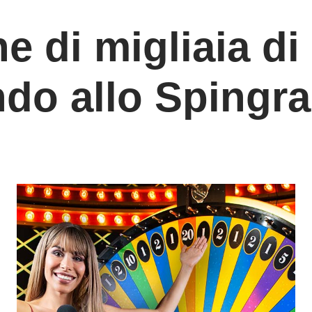
e di migliaia di 
ondo allo Spingr