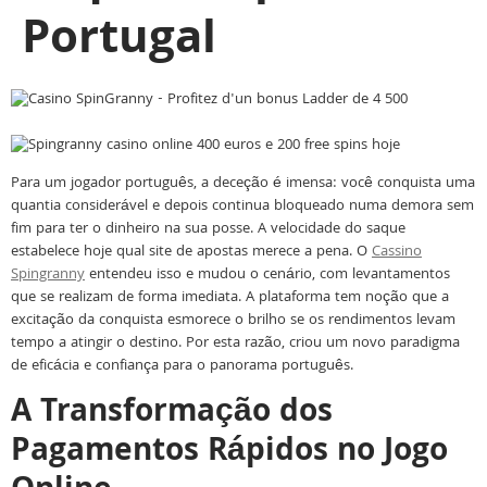
Portugal
Para um jogador português, a deceção é imensa: você conquista uma
quantia considerável e depois continua bloqueado numa demora sem
fim para ter o dinheiro na sua posse. A velocidade do saque
estabelece hoje qual site de apostas merece a pena. O
Cassino
Spingranny
entendeu isso e mudou o cenário, com levantamentos
que se realizam de forma imediata. A plataforma tem noção que a
excitação da conquista esmorece o brilho se os rendimentos levam
tempo a atingir o destino. Por esta razão, criou um novo paradigma
de eficácia e confiança para o panorama português.
A Transformação dos
Pagamentos Rápidos no Jogo