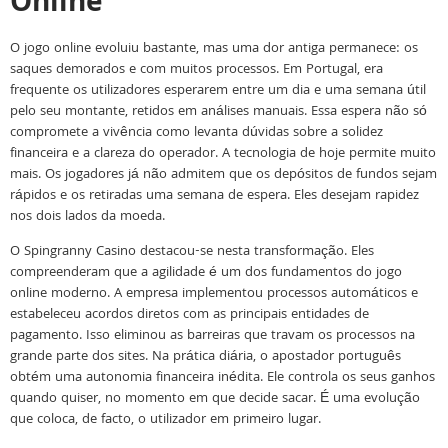
Online
O jogo online evoluiu bastante, mas uma dor antiga permanece: os
saques demorados e com muitos processos. Em Portugal, era
frequente os utilizadores esperarem entre um dia e uma semana útil
pelo seu montante, retidos em análises manuais. Essa espera não só
compromete a vivência como levanta dúvidas sobre a solidez
financeira e a clareza do operador. A tecnologia de hoje permite muito
mais. Os jogadores já não admitem que os depósitos de fundos sejam
rápidos e os retiradas uma semana de espera. Eles desejam rapidez
nos dois lados da moeda.
O Spingranny Casino destacou-se nesta transformação. Eles
compreenderam que a agilidade é um dos fundamentos do jogo
online moderno. A empresa implementou processos automáticos e
estabeleceu acordos diretos com as principais entidades de
pagamento. Isso eliminou as barreiras que travam os processos na
grande parte dos sites. Na prática diária, o apostador português
obtém uma autonomia financeira inédita. Ele controla os seus ganhos
quando quiser, no momento em que decide sacar. É uma evolução
que coloca, de facto, o utilizador em primeiro lugar.