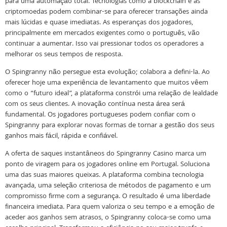
para uma automação total. Tecnologias como a blockchain e as
criptomoedas podem combinar-se para oferecer transações ainda
mais lúcidas e quase imediatas. As esperanças dos jogadores,
principalmente em mercados exigentes como o português, vão
continuar a aumentar. Isso vai pressionar todos os operadores a
melhorar os seus tempos de resposta.
O Spingranny não persegue esta evolução; colabora a defini-la. Ao
oferecer hoje uma experiência de levantamento que muitos vêem
como o “futuro ideal”, a plataforma constrói uma relação de lealdade
com os seus clientes. A inovação contínua nesta área será
fundamental. Os jogadores portugueses podem confiar com o
Spingranny para explorar novas formas de tornar a gestão dos seus
ganhos mais fácil, rápida e confiável.
A oferta de saques instantâneos do Spingranny Casino marca um
ponto de viragem para os jogadores online em Portugal. Soluciona
uma das suas maiores queixas. A plataforma combina tecnologia
avançada, uma seleção criteriosa de métodos de pagamento e um
compromisso firme com a segurança. O resultado é uma liberdade
financeira imediata. Para quem valoriza o seu tempo e a emoção de
aceder aos ganhos sem atrasos, o Spingranny coloca-se como uma