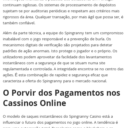
continuam sigilosas. Os sistemas de processamento de depósitos
sujeitam-se por auditorias periódicas e respeitam aos critérios mais
rigorosos da área. Qualquer transação, por mais ágil que possa ser, é
também confiável.
Além da parte técnica, a equipe do Spingranny tem um compromisso
inabalável com o jogo responsável e a prevenção de burla. Os
mecanismos digitais de verificação são projetados para detetar
padrões de ação anormais. Isto protege o jogador e o próprio. Os
utilizadores podem aproveitar da facilidade dos levantamentos
instantâneos com a segurança de que se situam numa site
regulamentada e controlada. A integridade encontra-se no centro das
ações. É esta combinação de rapidez e segurança eficaz que
caracteriza a oferta do Spingranny para o mercado nacional.
O Porvir dos Pagamentos nos
Cassinos Online
O modelo de saques instantâneos do Spingranny Casino está a
influenciar o futuro dos pagamentos no jogo online. A tendência é