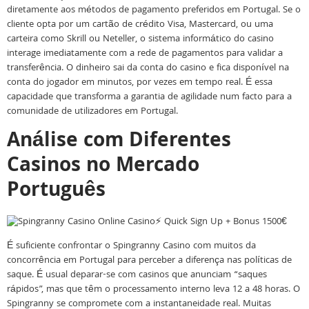
diretamente aos métodos de pagamento preferidos em Portugal. Se o
cliente opta por um cartão de crédito Visa, Mastercard, ou uma
carteira como Skrill ou Neteller, o sistema informático do casino
interage imediatamente com a rede de pagamentos para validar a
transferência. O dinheiro sai da conta do casino e fica disponível na
conta do jogador em minutos, por vezes em tempo real. É essa
capacidade que transforma a garantia de agilidade num facto para a
comunidade de utilizadores em Portugal.
Análise com Diferentes
Casinos no Mercado
Português
É suficiente confrontar o Spingranny Casino com muitos da
concorrência em Portugal para perceber a diferença nas políticas de
saque. É usual deparar-se com casinos que anunciam “saques
rápidos”, mas que têm o processamento interno leva 12 a 48 horas. O
Spingranny se compromete com a instantaneidade real. Muitas