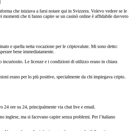
aforma che iniziava a farsi notare qui in Svizzera. Volevo vedere se le
quei momenti che ti fanno capire se un casinò online è affidabile davvero
dinato e quella netta vocazione per le criptovalute. Mi sono detto:
a sperare bene immediatamente.
 incuriosito. Le licenze e i condizioni di utilizzo erano in chiara
nioni erano per lo più positive, specialmente da chi impiegava cripto.
vo 24 ore su 24, principalmente via chat live e email.
no inglese, ma si facevano capire senza problemi. Per l’italiano