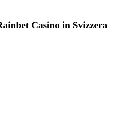
Rainbet Casino in Svizzera