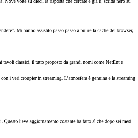
 Nove volte su dieci, la risposta che cercate è già lì, scritta nero su
ndere”. Mi hanno assistito passo passo a pulire la cache del browser,
ai tavoli classici, il tutto proposto da grandi nomi come NetEnt e
 con i veri croupier in streaming. L’atmosfera è genuina e la streaming
ti. Questo lieve aggiornamento costante ha fatto sì che dopo sei mesi