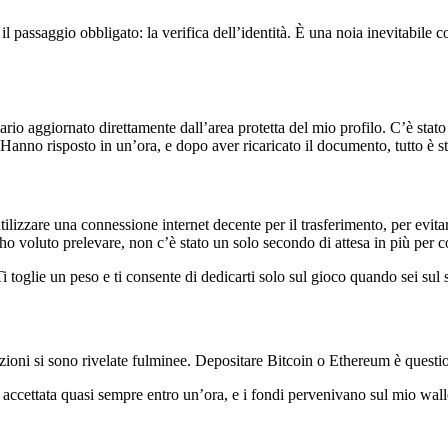
 il passaggio obbligato: la verifica dell’identità. È una noia inevitabile 
ario aggiornato direttamente dall’area protetta del mio profilo. C’è stat
Hanno risposto in un’ora, e dopo aver ricaricato il documento, tutto è stat
tilizzare una connessione internet decente per il trasferimento, per evitar
o voluto prelevare, non c’è stato un solo secondo di attesa in più per c
 toglie un peso e ti consente di dedicarti solo sul gioco quando sei sul s
oni si sono rivelate fulminee. Depositare Bitcoin o Ethereum è question
a accettata quasi sempre entro un’ora, e i fondi pervenivano sul mio wal