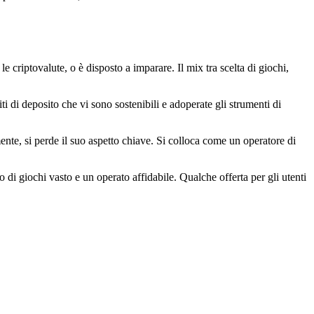
 criptovalute, o è disposto a imparare. Il mix tra scelta di giochi,
i di deposito che vi sono sostenibili e adoperate gli strumenti di
ente, si perde il suo aspetto chiave. Si colloca come un operatore di
di giochi vasto e un operato affidabile. Qualche offerta per gli utenti