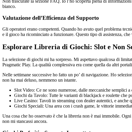
Non trascurate la sezione FAQ. Io l’ho scoperta piena di informazioni in
bianco.
Valutazione dell’Efficienza del Supporto
Gli operatori erano competenti. Quando ho avuto quel problema tecnico
e il gioco ha ricominciato a funzionare. Questo tipo di assistenza, che 
Esplorare Libreria di Giochi: Slot e Non S
La selezione di giochi mi ha sorpreso. Mi aspettavo qualcosa di limitat
Pragmatic Play. La qualità complessiva era come quella da altri portali
Nelle settimane successive ho fatto un po’ di navigazione. Ho selezion
non ha mai deluso, nemmeno un istante.
Slot Video: Ce ne sono numerose, dalle meccaniche semplici a
Giochi da Tavolo: Tutte le varianti di blackjack e roulette che po
Live Casino: Tavoli in streaming con dealer autentici, e anche 
Giochi Speciali: Una area con i crash game, le vittorie immediate
Una cosa che ho osservato è che la libreria non è mai immobile. Ogni s
non mi stancassi ancora.