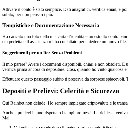
Attivare il conto è stato semplice. Dati anagrafici, verifica email, e poi
subito, per non pensarci più.
Tempistiche e Documentazione Necessaria
Ho caricato una foto della mia carta d’identità e un estratto conto banc
era perfetta e il assistenza mi ha contattato per chiedere un nuovo file. 
Suggerimenti per un Iter Senza Problemi
Il mio parere? Avere i documenti disponibili, chiari e non obsoleti. E u
verifica prima ancora di depositare. Così, quando ho vinto qualcosa e h
Effettuare questo passaggio subito ti preserva da sorprese spiacevoli. Ti
Depositi e Prelievi: Celerità e Sicurezza
Qui Rainbet non delude. Ho sempre impiegato criptovalute e le transazi
Anche i prelievi hanno rispettato i tempi promessi. La richiesta veniv
Mai.
Vai nella cassa e seleziona il metodo, ad esempio Bitcoin.