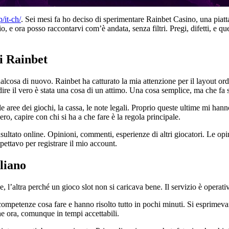
/it-ch/
. Sei mesi fa ho deciso di sperimentare Rainbet Casino, una piatt
rio, e ora posso raccontarvi com’è andata, senza filtri. Pregi, difetti, e 
i Rainbet
 qualcosa di nuovo. Rainbet ha catturato la mia attenzione per il layout or
a dire il vero è stata una cosa di un attimo. Una cosa semplice, ma che f
 aree dei giochi, la cassa, le note legali. Proprio queste ultime mi hanno
o, capire con chi si ha a che fare è la regola principale.
ultato online. Opinioni, commenti, esperienze di altri giocatori. Le opi
spettavo per registrare il mio account.
aliano
 l’altra perché un gioco slot non si caricava bene. Il servizio è operati
competenze cosa fare e hanno risolto tutto in pochi minuti. Si esprimeva
he ora, comunque in tempi accettabili.