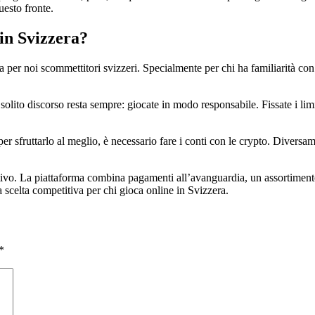
uesto fronte.
in Svizzera?
per noi scommettitori svizzeri. Specialmente per chi ha familiarità con le
lito discorso resta sempre: giocate in modo responsabile. Fissate i limit
er sfruttarlo al meglio, è necessario fare i conti con le crypto. Diversam
tivo. La piattaforma combina pagamenti all’avanguardia, un assortimento 
 scelta competitiva per chi gioca online in Svizzera.
*