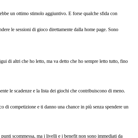
arebbe un ottimo stimolo aggiuntivo. E forse qualche sfida con
endere le sessioni di gioco direttamente dalla home page. Sono
i di altri che ho letto, ma va detto che ho sempre letto tutto, fino
nte le scadenze e la lista dei giochi che contribuiscono di meno.
zzico di competizione e ti danno una chance in più senza spendere un
 punti scommessa, ma i livelli e i benefit non sono immediati da