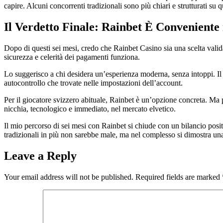
capire. Alcuni concorrenti tradizionali sono più chiari e strutturati su q
Il Verdetto Finale: Rainbet È Conveniente 
Dopo di questi sei mesi, credo che Rainbet Casino sia una scelta valida 
sicurezza e celerità dei pagamenti funziona.
Lo suggerisco a chi desidera un’esperienza moderna, senza intoppi. Il so
autocontrollo che trovate nelle impostazioni dell’account.
Per il giocatore svizzero abituale, Rainbet è un’opzione concreta. Ma p
nicchia, tecnologico e immediato, nel mercato elvetico.
Il mio percorso di sei mesi con Rainbet si chiude con un bilancio posi
tradizionali in più non sarebbe male, ma nel complesso si dimostra una
Leave a Reply
Your email address will not be published.
Required fields are marked