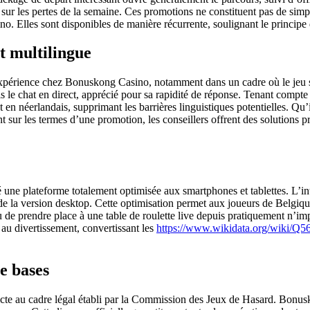
s sur les pertes de la semaine. Ces promotions ne constituent pas de sim
ino. Elles sont disponibles de manière récurrente, soulignant le princip
et multilingue
e l’expérience chez Bonuskong Casino, notamment dans un cadre où le jeu 
s le chat en direct, apprécié pour sa rapidité de réponse. Tenant compte
en néerlandais, supprimant les barrières linguistiques potentielles. Qu
 sur les termes d’une promotion, les conseillers offrent des solutions pra
e plateforme totalement optimisée aux smartphones et tablettes. L’interf
é de la version desktop. Cette optimisation permet aux joueurs de Belgiq
 de prendre place à une table de roulette live depuis pratiquement n’imp
é au divertissement, convertissant les
https://www.wikidata.org/wiki/Q
e bases
ricte au cadre légal établi par la Commission des Jeux de Hasard. Bonus