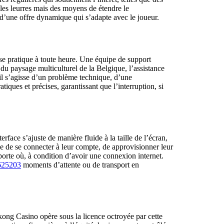
ples leurres mais des moyens de étendre le
e d’une offre dynamique qui s’adapte avec le joueur.
se pratique à toute heure. Une équipe de support
 du paysage multiculturel de la Belgique, l’assistance
’il s’agisse d’un problème technique, d’une
tiques et précises, garantissant que l’interruption, si
ace s’ajuste de manière fluide à la taille de l’écran,
ue de se connecter à leur compte, de approvisionner leur
orte où, à condition d’avoir une connexion internet.
5625203
moments d’attente ou de transport en
kong Casino opère sous la licence octroyée par cette