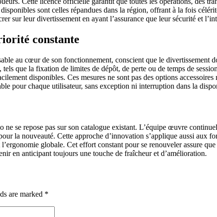
ueurs. Cette licence officielle garantit que toutes les opérations, des tra
sponibles sont celles répandues dans la région, offrant à la fois céléri
r sur leur divertissement en ayant l’assurance que leur sécurité et l’inté
iorité constante
ble au cœur de son fonctionnement, conscient que le divertissement doit
, tels que la fixation de limites de dépôt, de perte ou de temps de sessi
acilement disponibles. Ces mesures ne sont pas des options accessoire
ble pour chaque utilisateur, sans exception ni interruption dans la dispo
ne se repose pas sur son catalogue existant. L’équipe œuvre continuelle
s pour la nouveauté. Cette approche d’innovation s’applique aussi aux fon
 et l’ergonomie globale. Cet effort constant pour se renouveler assure qu
enir en anticipant toujours une touche de fraîcheur et d’amélioration.
lds are marked
*