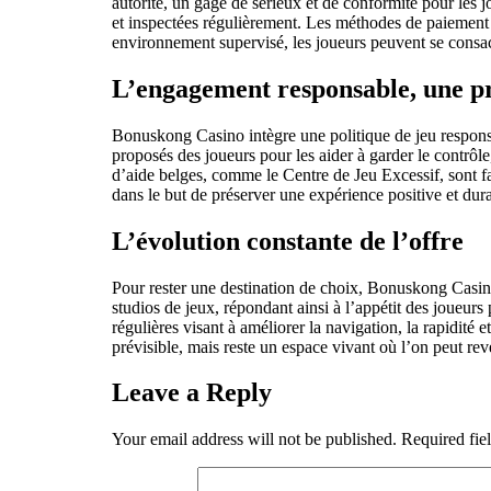
autorité, un gage de sérieux et de conformité pour les jo
et inspectées régulièrement. Les méthodes de paiement di
environnement supervisé, les joueurs peuvent se consacre
L’engagement responsable, une pr
Bonuskong Casino intègre une politique de jeu responsa
proposés des joueurs pour les aider à garder le contrôle
d’aide belges, comme le Centre de Jeu Excessif, sont f
dans le but de préserver une expérience positive et dura
L’évolution constante de l’offre
Pour rester une destination de choix, Bonuskong Casino 
studios de jeux, répondant ainsi à l’appétit des joueur
régulières visant à améliorer la navigation, la rapidité
prévisible, mais reste un espace vivant où l’on peut rev
Leave a Reply
Your email address will not be published.
Required fie