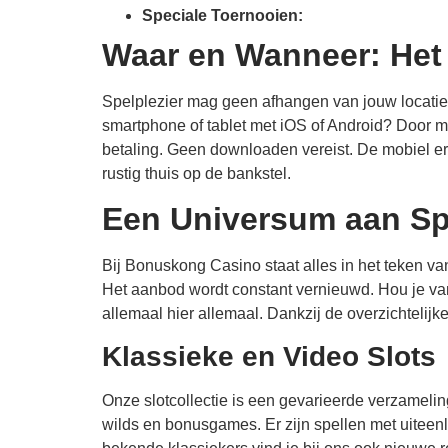
Speciale Toernooien:
Waar en Wanneer: Het
Spelplezier mag geen afhangen van jouw locatie
smartphone of tablet met iOS of Android? Door mi
betaling. Geen downloaden vereist. De mobiel erv
rustig thuis op de bankstel.
Een Universum aan Spe
Bij Bonuskong Casino staat alles in het teken v
Het aanbod wordt constant vernieuwd. Hou je van d
allemaal hier allemaal. Dankzij de overzichtelijk
Klassieke en Video Slots
Onze slotcollectie is een gevarieerde verzameli
wilds en bonusgames. Er zijn spellen met uiteenlo