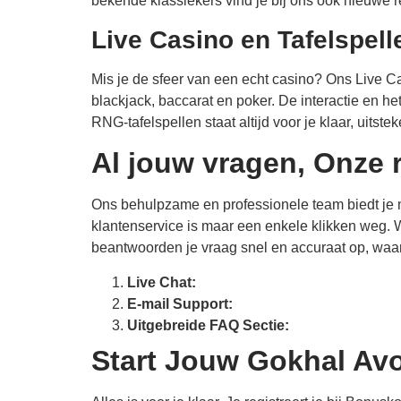
bekende klassiekers vind je bij ons ook nieuwe r
Live Casino en Tafelspell
Mis je de sfeer van een echt casino? Ons Live Ca
blackjack, baccarat en poker. De interactie en h
RNG-tafelspellen staat altijd voor je klaar, uitste
Al jouw vragen, Onze 
Ons behulpzame en professionele team biedt je m
klantenservice is maar een enkele klikken weg.
beantwoorden je vraag snel en accuraat op, waar
Live Chat:
E-mail Support:
Uitgebreide FAQ Sectie:
Start Jouw Gokhal Av