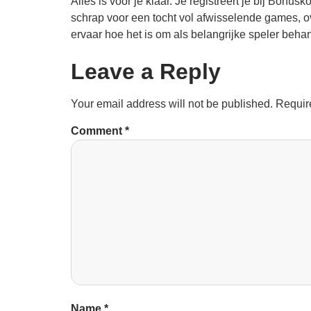
Alles is voor je klaar. Je registreert je bij Bonu
schrap voor een tocht vol afwisselende games, o
ervaar hoe het is om als belangrijke speler beh
Leave a Reply
Your email address will not be published.
Requir
Comment
*
Name
*