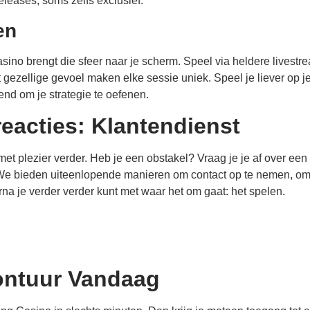
eleases, soms zelfs exclusief.
en
sino brengt die sfeer naar je scherm. Speel via heldere livestre
et gezellige gevoel maken elke sessie uniek. Speel je liever o
kend om je strategie te oefenen.
reacties: Klantendienst
et plezier verder. Heb je een obstakel? Vraag je je af over een
 We bieden uiteenlopende manieren om contact op te nemen, om
na je verder verder kunt met waar het om gaat: het spelen.
ontuur Vandaag