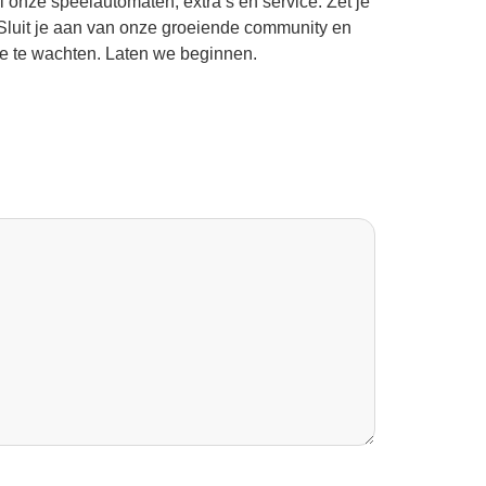
al onze speelautomaten, extra’s en service. Zet je
 Sluit je aan van onze groeiende community en
je te wachten. Laten we beginnen.