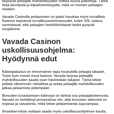
tarjoavat pelaajille mahdollisuuden voittaa suuria palkintoja. Tämä
lisää jännitystä ja kilpailuhenkisyyttä, mikä on monien pelaajien
mieleen.
Vavada Casinolla pelaaminen on paitsi hauskaa myös turvallista.
Kasinon tarjoamat turvallisuusominaisuudet, kuten SSL-salaus,
varmistavat, että pelaajien henkilökohtaiset tiedot pysyvät
suojattuina.
Vavada Casinon
uskollisuusohjelma:
Hyödynnä edut
Käteispalautus on erinomainen tapa houkutella pelaajia takaisin.
Toisin kuin monet muut kasinot, Vavada tarjoaa pelaajille
mahdollisuuden saada osan häviöistään takaisin. Tämä tekee
pelistä vähemmän riskialtista ja antaa pelaajille mahdollisuuden
jatkaa pelaamista pidempään.
Bonusten lunastamisen kätevyys on tärkeä osa pelaajakokemusta.
Vavada on kehittänyt prosessinsa niin, että bonusten aktivointi on
nopeaa ja vaivatonta, mikä tekee pelaamisesta sujuvampaa.
Ilmaiskierroksia voidaan saada myös uskollisuusohjelman kautta,