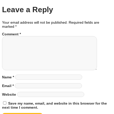
Leave a Reply
Your email address will not be published.
Required fields are
marked
*
Comment
*
Name
*
Email
*
Website
Save my name, email, and website in this browser for the
next time I comment.