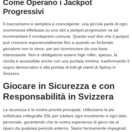
Come Operano i Jackpot
Progressivi
Il meccanismo è semplice e coinvolgente: una piccola parte di ogni
scommessa effettuata su una slot a jackpot progressivo va ad
incrementare il montepremi comune. Questo vuol dire che il jackpot
può crescere esponenzialmente fino a quando un fortunato
giocatore non lo vince, per poi ricominciare da una base
interessante. Non è obbligatorio essere high roller; spesso, la
vincita è accessibile anche con una puntata minima, trasformando il
sogno democratico e alla portata di tutti gli utenti di Spinsy in
Svizzera.
Giocare in Sicurezza e con
Responsabilità in Svizzera
La sicurezza è la nostra priorità principale. Utilizziamo la più
sofisticata crittografia SSL per tutelare ogni movimento e ogni dato
personale, garantendo che la vostra esperienza di gioco sia al
riparo da qualsiasi pericolo esterno. Siamo fermamente impegnati