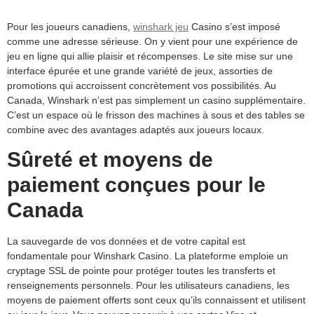
Pour les joueurs canadiens,
winshark jeu
Casino s’est imposé
comme une adresse sérieuse. On y vient pour une expérience de
jeu en ligne qui allie plaisir et récompenses. Le site mise sur une
interface épurée et une grande variété de jeux, assorties de
promotions qui accroissent concrètement vos possibilités. Au
Canada, Winshark n’est pas simplement un casino supplémentaire.
C’est un espace où le frisson des machines à sous et des tables se
combine avec des avantages adaptés aux joueurs locaux.
Sûreté et moyens de
paiement conçues pour le
Canada
La sauvegarde de vos données et de votre capital est
fondamentale pour Winshark Casino. La plateforme emploie un
cryptage SSL de pointe pour protéger toutes les transferts et
renseignements personnels. Pour les utilisateurs canadiens, les
moyens de paiement offerts sont ceux qu’ils connaissent et utilisent