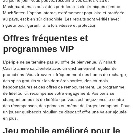
au jour le jour. Vous pouvez recourir à vos cartes Visa et
Mastercard, mais aussi des portefeuilles électroniques comme
MuchBetter. L’option Interac, extrêmement populaire et protégée
au pays, est bien sûr disponible. Les retraits sont vérifiés avec
rigueur pour garantir à la fois vitesse et protection.
Offres fréquentes et
programmes VIP
L’périple ne se termine pas au offre de bienvenue. Winshark
Casino anime sa clientèle avec un enchaînement régulier de
promotions. Vous trouverez fréquemment des bonus de recharge,
des spins gratuits sur les dernières sorties, des tournois
hebdomadaires et des offres de remboursement. Le programme
de fidélité, lui, récompense votre engagement. Vos paris se
changent en points de fidélité que vous échangez ensuite contre
des récompenses, des primes ou même de l’argent comptant. Pour
un joueur québécois régulier, ce dispositif offre une valeur ajoutée
en plus.
Jeu mobile amélioré pour le