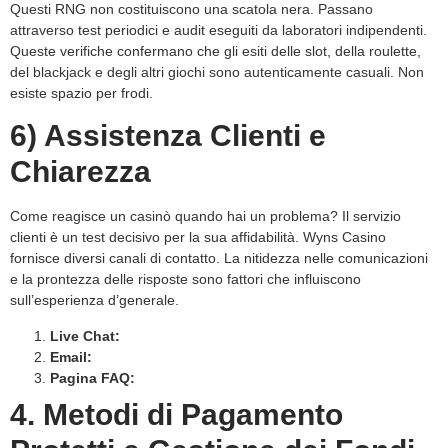
Questi RNG non costituiscono una scatola nera. Passano
attraverso test periodici e audit eseguiti da laboratori indipendenti.
Queste verifiche confermano che gli esiti delle slot, della roulette,
del blackjack e degli altri giochi sono autenticamente casuali. Non
esiste spazio per frodi.
6) Assistenza Clienti e
Chiarezza
Come reagisce un casinò quando hai un problema? Il servizio
clienti è un test decisivo per la sua affidabilità. Wyns Casino
fornisce diversi canali di contatto. La nitidezza nelle comunicazioni
e la prontezza delle risposte sono fattori che influiscono
sull’esperienza d’generale.
Live Chat:
Email:
Pagina FAQ:
4. Metodi di Pagamento