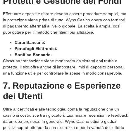
Protetti e Gestione dei Fondi
Effettuare depositi e ritirare devono essere procedure semplici, ma
la protezione viene prima di tutto. Wyns Casino opera con fornitori
di pagamento affermati a livello globale. La scelta è ampia, così
puoi optare per il metodo che ritieni più affidabile.
Carte Bancarie:
Portafogli Elettronici:
Bonifico Bancario:
Ciascuna transazione viene monitorata da sistemi anti truffa e
protetta. Il sito offre anche di impostare limiti di deposito personali,
una funzione utile per controllare le spese in modo consapevole.
7. Reputazione e Esperienze
dei Utenti
Oltre ai certificati e alle tecnologie, conta la reputazione che un
casinò si costruisce tra i giocatori. Esaminare recensioni e feedback
dà un’idea preziosa. In generale, Wyns Casino ottiene giudizi
positivi soprattutto per la sua sicurezza e per la varietà dell’offerta