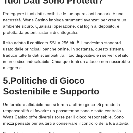
Tuoi Dati Sono Protetti?
Proteggere i tuoi dati sensibili e le tue operazioni bancarie è una
necessità. Wyns Casino impiega strumenti avanzati per creare un
ambiente sicuro. Qualsiasi operazione, dal login al deposito, è
protetta da potenti sistemi di crittografia.
Il sito adotta il certificato SSL a 256 bit. È il medesimo standard
usato dalle principali banche online. In sostanza, questo sistema
traduce tutte le dati scambiati tra il tuo dispositivo e i server del sito
in un codice indecifrabile. Chiunque tenti un attacco non riuscirebbe
a leggerle.
5.Politiche di Gioco
Sostenibile e Supporto
Un fornitore affidabile non si ferma a offrire gioco. Si prende la
responsabilità di favorire un passatempo sano e sotto controllo.
Wyns Casino offre diversi risorse per il gioco responsabile. Sono
mezzi pensate per aiutarti a conservare il controllo della tua attività.