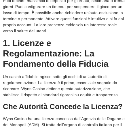
Puoi definire massimali di deposito per giornata, settimana o trenta
giorni. Puoi configurare un timeout per sospendere il gioco per un
lasso di tempo. È possibile anche richiedere un’auto-esclusione, a
termine o permanente. Attivare questi funzioni è intuitivo e si fa dal
proprio account. La loro presenza evidenzia un interesse reale
verso il salute dei utenti.
1. Licenze e
Regolamentazione: La
Fondamento della Fiducia
Un casinò affidabile agisce sotto gli occhi di un’autorità di
regolamentazione. La licenza è il primo, essenziale segnale da
ricercare. Wyns Casino detiene questa autorizzazione, che
stabilisce il rispetto di standard rigorosi su equità e trasparenza.
Che Autorità Concede la Licenza?
Wyns Casino ha una licenza concessa dall’Agenzia delle Dogane e
dei Monopoli (ADM). Si tratta dell’organo di controllo italiano per il