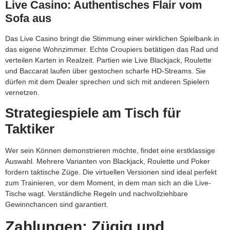
Live Casino: Authentisches Flair vom
Sofa aus
Das Live Casino bringt die Stimmung einer wirklichen Spielbank in
das eigene Wohnzimmer. Echte Croupiers betätigen das Rad und
verteilen Karten in Realzeit. Partien wie Live Blackjack, Roulette
und Baccarat laufen über gestochen scharfe HD-Streams. Sie
dürfen mit dem Dealer sprechen und sich mit anderen Spielern
vernetzen.
Strategiespiele am Tisch für
Taktiker
Wer sein Können demonstrieren möchte, findet eine erstklassige
Auswahl. Mehrere Varianten von Blackjack, Roulette und Poker
fordern taktische Züge. Die virtuellen Versionen sind ideal perfekt
zum Trainieren, vor dem Moment, in dem man sich an die Live-
Tische wagt. Verständliche Regeln und nachvollziehbare
Gewinnchancen sind garantiert.
Zahlungen: Zügig und