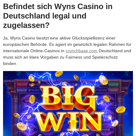
Befindet sich Wyns Casino in
Deutschland legal und
zugelassen?
Ja, Wyns Casino besitzt eine aktive Glücksspiellizenz einer
europäischen Behörde. Es agiert im gesetzlich legalen Rahmen für
internationale Online-Casinos in
crunchbase.com
Deutschland und
muss sich an klare Vorgaben zu Fairness und Spielerschutz
binden.