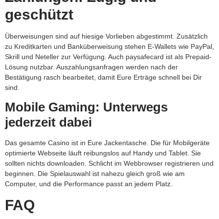
geschützt
Überweisungen sind auf hiesige Vorlieben abgestimmt. Zusätzlich
zu Kreditkarten und Banküberweisung stehen E-Wallets wie PayPal,
Skrill und Neteller zur Verfügung. Auch paysafecard ist als Prepaid-
Lösung nutzbar. Auszahlungsanfragen werden nach der
Bestätigung rasch bearbeitet, damit Eure Erträge schnell bei Dir
sind.
Mobile Gaming: Unterwegs
jederzeit dabei
Das gesamte Casino ist in Eure Jackentasche. Die für Mobilgeräte
optimierte Webseite läuft reibungslos auf Handy und Tablet. Sie
sollten nichts downloaden. Schlicht im Webbrowser registrieren und
beginnen. Die Spielauswahl ist nahezu gleich groß wie am
Computer, und die Performance passt an jedem Platz.
FAQ