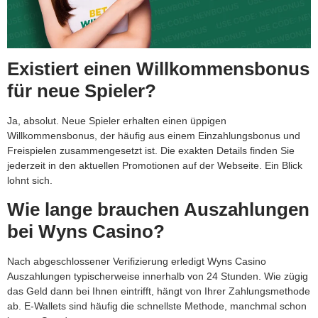
Existiert einen Willkommensbonus
für neue Spieler?
Ja, absolut. Neue Spieler erhalten einen üppigen
Willkommensbonus, der häufig aus einem Einzahlungsbonus und
Freispielen zusammengesetzt ist. Die exakten Details finden Sie
jederzeit in den aktuellen Promotionen auf der Webseite. Ein Blick
lohnt sich.
Wie lange brauchen Auszahlungen
bei Wyns Casino?
Nach abgeschlossener Verifizierung erledigt Wyns Casino
Auszahlungen typischerweise innerhalb von 24 Stunden. Wie zügig
das Geld dann bei Ihnen eintrifft, hängt von Ihrer Zahlungsmethode
ab. E-Wallets sind häufig die schnellste Methode, manchmal schon