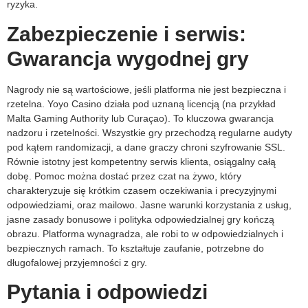
ryzyka.
Zabezpieczenie i serwis:
Gwarancja wygodnej gry
Nagrody nie są wartościowe, jeśli platforma nie jest bezpieczna i
rzetelna. Yoyo Casino działa pod uznaną licencją (na przykład
Malta Gaming Authority lub Curaçao). To kluczowa gwarancja
nadzoru i rzetelności. Wszystkie gry przechodzą regularne audyty
pod kątem randomizacji, a dane graczy chroni szyfrowanie SSL.
Równie istotny jest kompetentny serwis klienta, osiągalny całą
dobę. Pomoc można dostać przez czat na żywo, który
charakteryzuje się krótkim czasem oczekiwania i precyzyjnymi
odpowiedziami, oraz mailowo. Jasne warunki korzystania z usług,
jasne zasady bonusowe i polityka odpowiedzialnej gry kończą
obrazu. Platforma wynagradza, ale robi to w odpowiedzialnych i
bezpiecznych ramach. To kształtuje zaufanie, potrzebne do
długofalowej przyjemności z gry.
Pytania i odpowiedzi