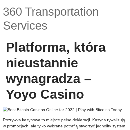
360 Transportation
Services
Platforma, która
nieustannie
wynagradza –
Yoyo Casino
Rozrywka kasynowa to miejsce pełne deklaracji. Kasyna rywalizują
w promocjach, ale tylko wybrane potrafią stworzyć jednolity system