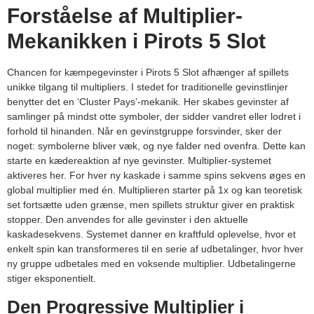
Forståelse af Multiplier-
Mekanikken i Pirots 5 Slot
Chancen for kæmpegevinster i Pirots 5 Slot afhænger af spillets
unikke tilgang til multipliers. I stedet for traditionelle gevinstlinjer
benytter det en ‘Cluster Pays’-mekanik. Her skabes gevinster af
samlinger på mindst otte symboler, der sidder vandret eller lodret i
forhold til hinanden. Når en gevinstgruppe forsvinder, sker der
noget: symbolerne bliver væk, og nye falder ned ovenfra. Dette kan
starte en kædereaktion af nye gevinster. Multiplier-systemet
aktiveres her. For hver ny kaskade i samme spins sekvens øges en
global multiplier med én. Multiplieren starter på 1x og kan teoretisk
set fortsætte uden grænse, men spillets struktur giver en praktisk
stopper. Den anvendes for alle gevinster i den aktuelle
kaskadesekvens. Systemet danner en kraftfuld oplevelse, hvor et
enkelt spin kan transformeres til en serie af udbetalinger, hvor hver
ny gruppe udbetales med en voksende multiplier. Udbetalingerne
stiger eksponentielt.
Den Progressive Multiplier i