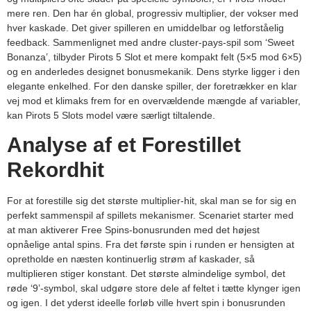
mere ren. Den har én global, progressiv multiplier, der vokser med
hver kaskade. Det giver spilleren en umiddelbar og letforståelig
feedback. Sammenlignet med andre cluster-pays-spil som ‘Sweet
Bonanza’, tilbyder Pirots 5 Slot et mere kompakt felt (5×5 mod 6×5)
og en anderledes designet bonusmekanik. Dens styrke ligger i den
elegante enkelhed. For den danske spiller, der foretrækker en klar
vej mod et klimaks frem for en overvældende mængde af variabler,
kan Pirots 5 Slots model være særligt tiltalende.
Analyse af et Forestillet
Rekordhit
For at forestille sig det største multiplier-hit, skal man se for sig en
perfekt sammenspil af spillets mekanismer. Scenariet starter med
at man aktiverer Free Spins-bonusrunden med det højest
opnåelige antal spins. Fra det første spin i runden er hensigten at
opretholde en næsten kontinuerlig strøm af kaskader, så
multiplieren stiger konstant. Det største almindelige symbol, det
røde ‘9’-symbol, skal udgøre store dele af feltet i tætte klynger igen
og igen. I det yderst ideelle forløb ville hvert spin i bonusrunden