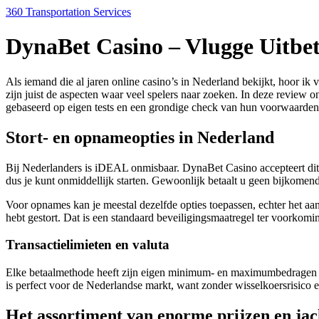
Skip
360 Transportation Services
to
content
DynaBet Casino – Vlugge Uitbe
Als iemand die al jaren online casino’s in Nederland bekijkt, hoor ik
zijn juist de aspecten waar veel spelers naar zoeken. In deze review o
gebaseerd op eigen tests en een grondige check van hun voorwaarden
Stort- en opnameopties in Nederland
Bij Nederlanders is iDEAL onmisbaar. DynaBet Casino accepteert dit be
dus je kunt onmiddellijk starten. Gewoonlijk betaalt u geen bijkomende
Voor opnames kan je meestal dezelfde opties toepassen, echter het aa
hebt gestort. Dat is een standaard beveiligingsmaatregel ter voorkomi
Transactielimieten en valuta
Elke betaalmethode heeft zijn eigen minimum- en maximumbedragen voor
is perfect voor de Nederlandse markt, want zonder wisselkoersrisico 
Het assortiment van enorme prijzen en jac