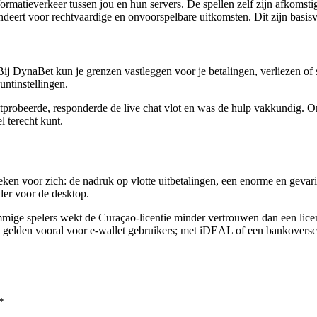
informatieverkeer tussen jou en hun servers. De spellen zelf zijn afko
randeert voor rechtvaardige en onvoorspelbare uitkomsten. Dit zijn ba
ij DynaBet kun je grenzen vastleggen voor je betalingen, verliezen of sp
untinstellingen.
uitprobeerde, responderde de live chat vlot en was de hulp vakkundig. O
l terecht kunt.
reken voor zich: de nadruk op vlotte uitbetalingen, een enorme en geva
der voor de desktop.
mige spelers wekt de Curaçao-licentie minder vertrouwen dan een licen
 gelden vooral voor e-wallet gebruikers; met iDEAL of een bankoverschr
*