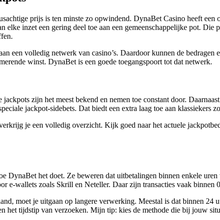
sachtige prijs is ten minste zo opwindend. DynaBet Casino heeft een o
elke inzet een gering deel toe aan een gemeenschappelijke pot. Die pot
fen.
ld aan een volledig netwerk van casino’s. Daardoor kunnen de bedrage
formerende winst. DynaBet is een goede toegangspoort tot dat netwerk.
 jackpots zijn het meest bekend en nemen toe constant door. Daarnaast z
eciale jackpot-sidebets. Dat biedt een extra laag toe aan klassiekers zoa
o verkrijg je een volledig overzicht. Kijk goed naar het actuele jackpot
oe DynaBet het doet. Ze beweren dat uitbetalingen binnen enkele uren v
r e-wallets zoals Skrill en Neteller. Daar zijn transacties vaak binnen 0
nd, moet je uitgaan op langere verwerking. Meestal is dat binnen 24 uu
het tijdstip van verzoeken. Mijn tip: kies de methode die bij jouw situati