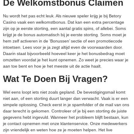
De Welkomstbonus Claimen
Nu wordt het pas echt leuk. Als nieuwe speler krijg je bij Betory
Casino vaak een welkomstbonus. Dat kan een extra percentage
zijn op je eerste storting, een aantal gratis spins, of allebei. Soms
krijgt je de bonus automatisch bij je eerste storting. Soms moet je
hem zelf activeren in de ‘Bonussen’ sectie of een promotiecode
intoetsen. Lees voor je ja zegt altijd even de voorwaarden door.
Daarin staat bijvoorbeeld hoeveel keer je het bonusbedrag moet
omzetten voordat je het kunt opnemen. Zo weet je precies waar je
aan toe bent en hoe je het meeste uit de actie haalt.
Wat Te Doen Bij Vragen?
Wel eens loopt iets niet zoals gepland. De bevestigingsmail komt
niet aan, of een storting duurt langer dan verwacht. Vaak is er een
simpele oplossing. Check eerst in je spamfolder of de mail van ons
daar terecht is gekomen. Controleer of je bij een storting de juiste
gegevens hebt ingevuld. Wanneer het probleem blijft bestaan, kun
je contact opnemen met onze klantenservice. Onze medewerkers
zijn vriendelijk en weten hoe ze je moeten helpen. Het live