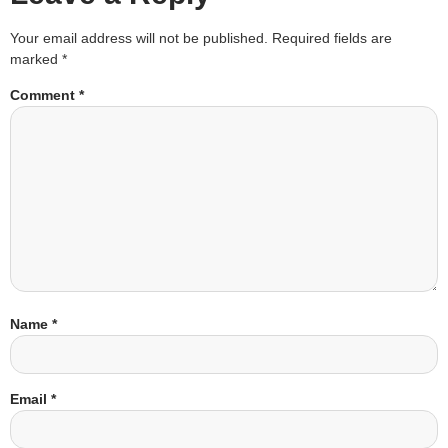
Your email address will not be published.
Required fields are
marked
*
Comment
*
Name
*
Email
*