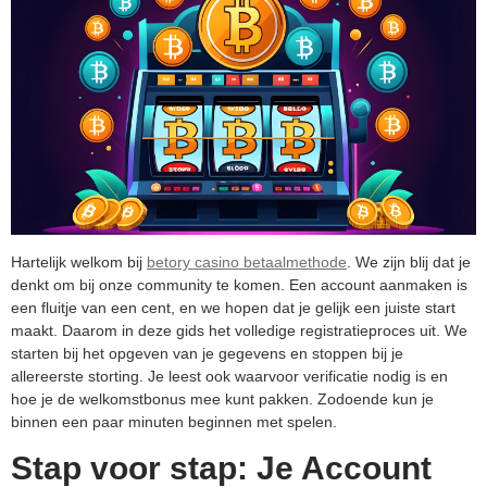
Hartelijk welkom bij
betory casino betaalmethode
. We zijn blij dat je
denkt om bij onze community te komen. Een account aanmaken is
een fluitje van een cent, en we hopen dat je gelijk een juiste start
maakt. Daarom in deze gids het volledige registratieproces uit. We
starten bij het opgeven van je gegevens en stoppen bij je
allereerste storting. Je leest ook waarvoor verificatie nodig is en
hoe je de welkomstbonus mee kunt pakken. Zodoende kun je
binnen een paar minuten beginnen met spelen.
Stap voor stap: Je Account