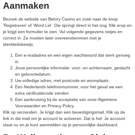
Aanmaken
Bezoek de website van Betory Casino en zoek naar de knop
‘Registreren’ of ‘Word Lid’. Die springt direct in het oog. Klik erop en
je krijgt een formulier te zien. Vul volgende gegevens netjes en
correct in. Ze moeten later overeenstemmen met je
identiteitsbewijs.
Een e-mailadres en een eigen wachtwoord dat sterk genoeg
is.
Jouw persoonlijke informatie: voor- en achternaam, geslacht
en geboortedatum.
Uw volledige adres, met postcode en woonplaats.
Een Nederlands telefoonnummer, voor het geval we een
extra verificatiecode zenden.
Een aankruising bij de acceptatie van onze Algemene
Voorwaarden en Privacy Policy.
Klik op verzenden. Je krijgt dan een bevestigingsmail. Klik op de
link in die mail om je account te activeren. Dat is het. Je account
staat nu en je kunt aanmelden op je persoonlijke dashboard.