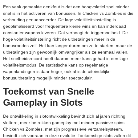
Een vaak gemaakte denkfout is dat een hoogvolatiel spel minder
snel is in het activeren van bonussen. In Chicken vs Zombies is die
verhouding genuanceerder. De lage volatiliteitsinstelling is
geoptimaliseerd voor frequentere kleine wins en kan inderdaad
constanter wapens leveren. Dat verhoogt de triggersnelheid. De
hoge volatiliteitsinstelling richt de uitbetalingen meer in de
bonusrondes zelf. Het kan langer duren om ze te starten, maar de
uitbetalingen zijn gewoonlijk omvangrijker als ze eenmaal vallen.
Het snelheidsrecord heeft daarom meer kans gehad in een lage
volatiliteitsmodus. De statistische kans op regelmatige
wapenlandingen is daar hoger, ook al is de uiteindelijke
bonusuitbetaling mogelijk minder spectaculair.
Toekomst van Snelle
Gameplay in Slots
De ontwikkeling in slotontwikkeling bevindt zich al jaren richting
vlottere, meer betrokken gameplay met minder passieve spins.
Chicken vs Zombies, met zijn progressieve verzamelsysteem,
bevindt zich vooraan in deze evolutie. Toekomstige slots zullen dit