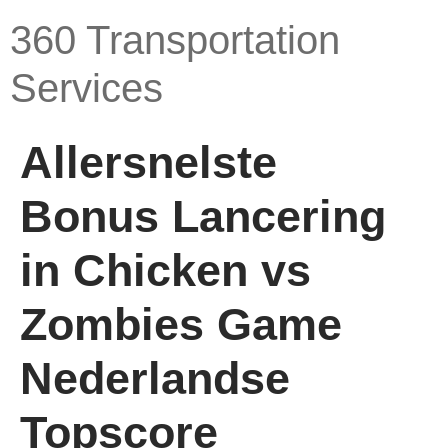
360 Transportation
Services
Allersnelste
Bonus Lancering
in Chicken vs
Zombies Game
Nederlandse
Topscore